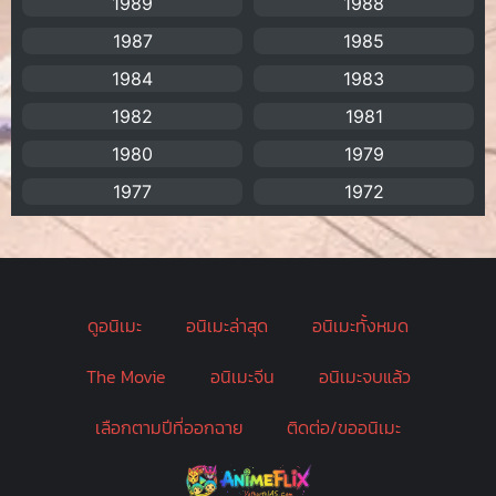
1989
1988
Biographical
(1)
1987
1985
Biography
(1)
1984
1983
1982
1981
Bitch (ผู้หญิงร่าน)
(1)
1980
1979
Blackmail (ข่มขู่)
(1)
1977
1972
Blood
(1)
Bondage (ทาส)
(1)
ดูอนิเมะ
อนิเมะล่าสุด
อนิเมะทั้งหมด
boys love
(1)
The Movie
อนิเมะจีน
อนิเมะจบแล้ว
Censored (เซ็นเซอร์)
(19)
เลือกตามปีที่ออกฉาย
ติดต่อ/ขออนิเมะ
CG Animation
(2)
Childhood
(1)