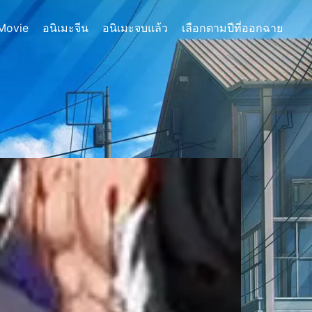
Movie
อนิเมะจีน
อนิเมะจบแล้ว
เลือกตามปีที่ออกฉาย