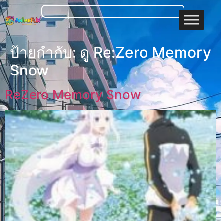
ป้ายกำกับ:
ดู Re:Zero Memory
Snow
ReZero Memory Snow