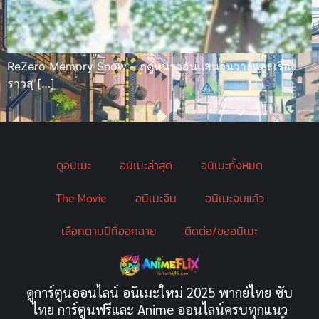
ReZero Memory Snow – ฤดูหนาวอันแสนวุ่นวายและเรื่อง
ราวสุ […]
ดูอนิเมะ
อนิเมะล่าสุด
อนิเมะทั้งหมด
The Movie
อนิเมะจีน
อนิเมะจบแล้ว
เลือกตามปีที่ออกฉาย
ติดต่อ/ขออนิเมะ
ดูการ์ตูนออนไลน์ อนิเมะใหม่ 2025 พากย์ไทย ซับ
ไทย การ์ตูนฟรีและ Anime ออนไลน์ครบทุกแนว