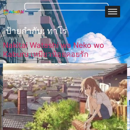
ป้ายกำกับ:
ทาโร่
Nakitai Watashi wa Neko wo
Kaburu เหมียวน้อยคอยรัก