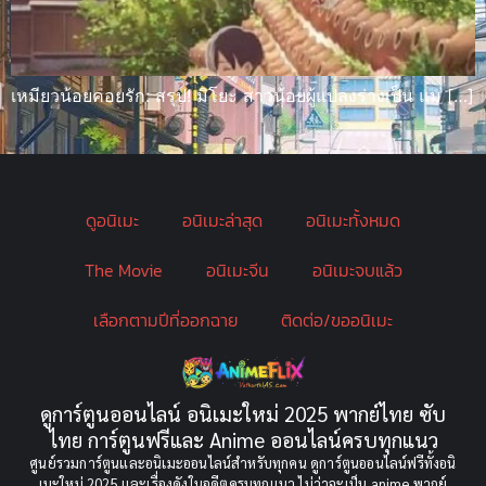
เหมียวน้อยคอยรัก: สรุป! มิโยะ สาวน้อยผู้แปลงร่างเป็น แม […]
ดูอนิเมะ
อนิเมะล่าสุด
อนิเมะทั้งหมด
The Movie
อนิเมะจีน
อนิเมะจบแล้ว
เลือกตามปีที่ออกฉาย
ติดต่อ/ขออนิเมะ
ดูการ์ตูนออนไลน์ อนิเมะใหม่ 2025 พากย์ไทย ซับ
ไทย การ์ตูนฟรีและ Anime ออนไลน์ครบทุกแนว
ศูนย์รวมการ์ตูนและอนิเมะออนไลน์สำหรับทุกคน ดูการ์ตูนออนไลน์ฟรีทั้งอนิ
เมะใหม่ 2025 และเรื่องดังในอดีตครบทุกแนว ไม่ว่าจะเป็น anime พากย์