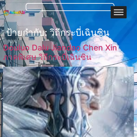
ป้ายกำกับ:
วิถีกระบี่เฉินซิน
Douluo Dalu Jiandao Chen Xin
ภาคพิเศษ วิถีกระบี่เฉินซิน