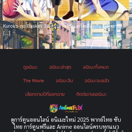
Kuroko no Basket 3 : สรุป! เซย์ริน ดวลเดือดกับ Generati
[…]
ดูอนิเมะ
อนิเมะล่าสุด
อนิเมะทั้งหมด
The Movie
อนิเมะจีน
อนิเมะจบแล้ว
เลือกตามปีที่ออกฉาย
ติดต่อ/ขออนิเมะ
ดูการ์ตูนออนไลน์ อนิเมะใหม่ 2025 พากย์ไทย ซับ
ไทย การ์ตูนฟรีและ Anime ออนไลน์ครบทุกแนว