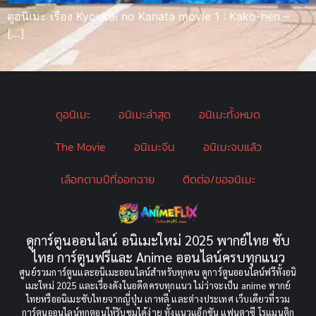
ดูอนิเมะ เรื่อง Kyoukai no Kanata movie 1 : Kako-hen –
[…]
ดูอนิเมะ
อนิเมะล่าสุด
อนิเมะทั้งหมด
The Movie
อนิเมะจีน
อนิเมะจบแล้ว
เลือกตามปีที่ออกฉาย
ติดต่อ/ขออนิเมะ
ดูการ์ตูนออนไลน์ อนิเมะใหม่ 2025 พากย์ไทย ซับ
ไทย การ์ตูนฟรีและ Anime ออนไลน์ครบทุกแนว
ศูนย์รวมการ์ตูนและอนิเมะออนไลน์สำหรับทุกคน ดูการ์ตูนออนไลน์ฟรีทั้งอนิ
เมะใหม่ 2025 และเรื่องดังในอดีตครบทุกแนว ไม่ว่าจะเป็น anime พากย์
ไทยหรืออนิเมะซับไทยจากญี่ปุ่น เกาหลี และต่างประเทศ เว็บเดียวที่รวม
การ์ตูนออนไลน์ทุกตอนให้รับชมได้ง่าย ทั้งแนวแอ็กชัน แฟนตาซี โรแมนติก