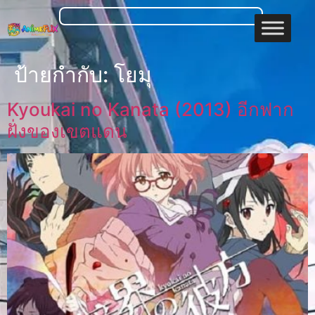
ป้ายกำกับ:
โยมุ
Kyoukai no Kanata (2013) อีกฟาก
ฝั่งของเขตแดน