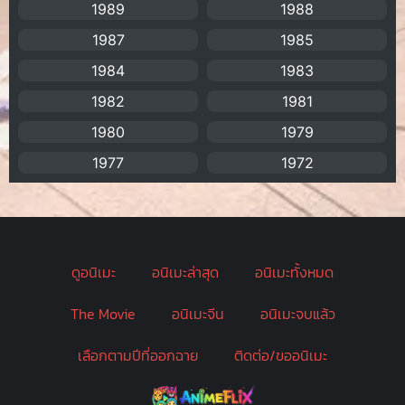
1989
1988
Biographical
(1)
1987
1985
Biography
(1)
1984
1983
1982
1981
Bitch (ผู้หญิงร่าน)
(1)
1980
1979
Blackmail (ข่มขู่)
(1)
1977
1972
Blood
(1)
Bondage (ทาส)
(1)
ดูอนิเมะ
อนิเมะล่าสุด
อนิเมะทั้งหมด
boys love
(1)
The Movie
อนิเมะจีน
อนิเมะจบแล้ว
Censored (เซ็นเซอร์)
(19)
เลือกตามปีที่ออกฉาย
ติดต่อ/ขออนิเมะ
CG Animation
(2)
Childhood
(1)