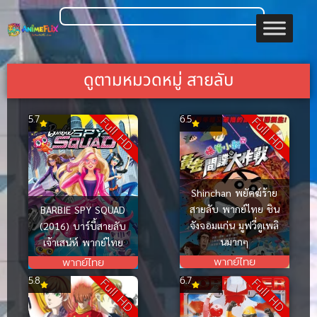
ดูตามหมวดหมู่ สายลับ
5.7
6.5
Full HD
Full HD
Shinchan พยัคฆ์ร้าย
สายลับ พากย์ไทย ชิน
BARBIE SPY SQUAD
จังจอมแก่น มูฟวี่ดูเพลิ
(2016) บาร์บี้สายลับ
นมากๆ
เจ้าเสน่ห์ พากย์ไทย
พากย์ไทย
พากย์ไทย
5.8
6.7
Full HD
Full HD