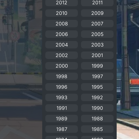
2012
2011
Animation แอนิเมชัน
(19)
2010
2009
Animation แอนิเมชั่น
2008
2007
(1)
2006
2005
anime
(106)
2004
2003
Anime อนิเมะ
(112)
2002
2001
2000
1999
Apple TV+
(1)
1998
1997
Assassination
(1)
1996
1995
BBC
(1)
1993
1992
1991
1990
Big tits (นมใหญ่)
(19)
1989
1988
Biographical
(1)
1987
1985
Biography
(1)