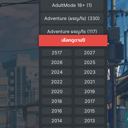
AdultMode 18+
(1)
Adventure (ผจญภัย)
(330)
Adventure ผจญภัย
(117)
เลือกดูตามปี
AI
(1)
2517
2027
Amazon Prime
(5)
2026
2025
American
(4)
2024
2023
2022
2021
Anal (ประตูหลัง)
(11)
2020
2019
Animation
(755)
2018
2017
Animation การ์ตูน
(88)
2016
2015
2014
2013
Animation อนิเมะ
(72)