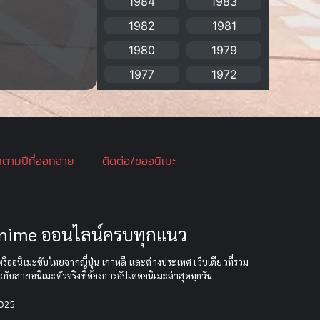
1984
1983
1982
1981
Bitch (ผู้หญิงร่าน)
(1)
1980
1979
Blackmail (ข่มขู่)
(1)
1977
1972
Blood
(1)
Bondage (ทาส)
(1)
กตามปีที่ออกฉาย
ติดต่อ/ขออนิเมะ
boys love
(1)
Censored (เซ็นเซอร์)
(19)
CG Animation
(2)
 Anime ออนไลน์ครบทุกแนว
Childhood
(1)
ืออนิเมะซับไทยจากญี่ปุ่น เกาหลี และต่างประเทศ เว็บเดียวที่รวม
กับสายอนิเมะตัวจริงที่ต้องการอัปเดตอนิเมะล่าสุดทุกวัน
Comedy (ตลก)
(349)
2025