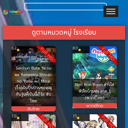
ดูตามหมวดหมู่ โรงเรียน
8.2
8.0
Full HD
Full HD
Seishun Buta Yarou
wa Yumemiru Shoujo
no Yume wo Minai
Non Non Biyori สาวใส
เรื่องฝันปั่นป่วนของผม
หัวใจบ้านทุ่ง ภาค 1
กับรุ่นพี่บันนี่เกิร์ล ซับ
(พากย์ไทย)
ไทย
พากย์ไทย
ซับไทย
7.0
7.1
Full HD
Full HD