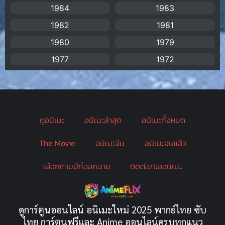
Biography
(1)
1984
1983
1982
1981
Bitch (ผู้หญิงร่าน)
(1)
1980
1979
Blackmail (ข่มขู่)
(1)
1977
1972
Blood
(1)
Bondage (ทาส)
(1)
ดูอนิเมะ
อนิเมะล่าสุด
อนิเมะทั้งหมด
boys love
(1)
The Movie
อนิเมะจีน
อนิเมะจบแล้ว
Censored (เซ็นเซอร์)
(19)
เลือกตามปีที่ออกฉาย
ติดต่อ/ขออนิเมะ
CG Animation
(2)
Childhood
(1)
ดูการ์ตูนออนไลน์ อนิเมะใหม่ 2025 พากย์ไทย ซับ
Comedy (ตลก)
(349)
ไทย การ์ตูนฟรีและ Anime ออนไลน์ครบทุกแนว