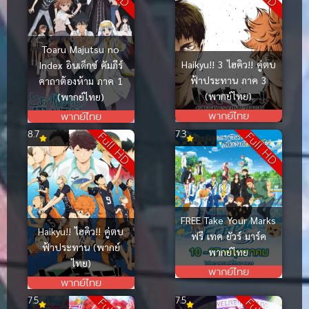
Toaru Majutsu no
Haikyu!! 3 ไฮคิว!! คู่ตบ
Index อินเด็กซ์ คัมภีร์
ฟ้าประทาน ภาค 3
คาถาต้องห้าม ภาค 1
(พากย์ไทย)
(พากย์ไทย)
พากย์ไทย
พากย์ไทย
8.7
7.3
Full HD
Full HD
FREE Take Your Marks
Haikyu!! ไฮคิว!! คู่ตบ
ฟรี เทค ยัวร์ มาร์ค
ฟ้าประทาน (พากย์
พากย์ไทย
ไทย)
พากย์ไทย
พากย์ไทย
7.5
7.5