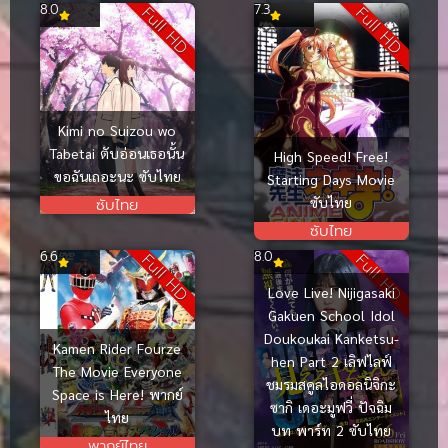
8.0
7.3
Full HD
Full HD
Kimi no Suizou wo
Tabetai ตับอ่อนเธอนั้น
High Speed! Free!
ขอฉันเถอะนะ ซับไทย
Starting Days Movie
ซับไทย
ซับไทย
ซับไทย
6.6
8.0
Full HD
Full HD
Love Live! Nijigasaki
Gakuen School Idol
Doukoukai Kanketsu-
Kamen Rider Fourze
hen Part 2 เลิฟไลฟ์
The Movie Everyone
ชมรมสคูลไอดอลนิจิกะ
Space is Here! พากย์
ซากิ เดอะมูฟวี่ ปัจฉิม
ไทย
บท พาร์ท 2 ซับไทย
พากย์ไทย