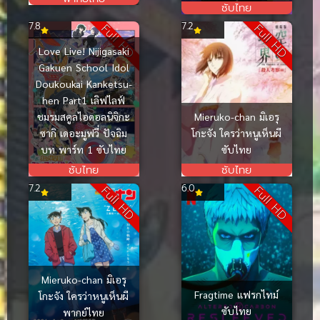
ซับไทย
7.8
7.2
Full HD
Full HD
Love Live! Nijigasaki
Gakuen School Idol
Doukoukai Kanketsu-
hen Part1 เลิฟไลฟ์
Mieruko-chan มิเอรุ
ชมรมสคูลไอดอลนิจิกะ
โกะจัง ใครว่าหนูเห็นผี
ซากิ เดอะมูฟวี่ ปัจฉิม
ซับไทย
บท พาร์ท 1 ซับไทย
ซับไทย
ซับไทย
7.2
6.0
Full HD
Full HD
Mieruko-chan มิเอรุ
Fragtime แฟรกไทม์
โกะจัง ใครว่าหนูเห็นผี
ซับไทย
พากย์ไทย