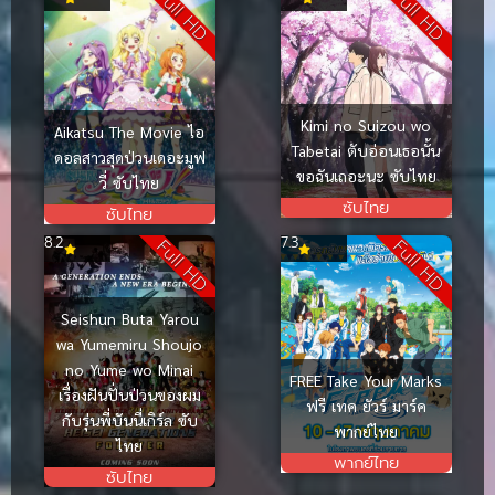
Full HD
Full HD
Kimi no Suizou wo
Aikatsu The Movie ไอ
Tabetai ตับอ่อนเธอนั้น
ดอลสาวสุดป่วนเดอะมูฟ
ขอฉันเถอะนะ ซับไทย
วี่ ซับไทย
ซับไทย
ซับไทย
8.2
7.3
Full HD
Full HD
Seishun Buta Yarou
wa Yumemiru Shoujo
no Yume wo Minai
FREE Take Your Marks
เรื่องฝันปั่นป่วนของผม
ฟรี เทค ยัวร์ มาร์ค
กับรุ่นพี่บันนี่เกิร์ล ซับ
พากย์ไทย
ไทย
พากย์ไทย
ซับไทย