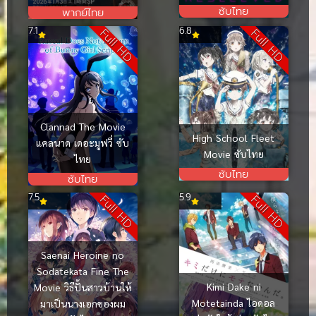
ซับไทย
พากย์ไทย
7.1
6.8
Full HD
Full HD
Clannad The Movie
High School Fleet
แคลนาด เดอะมูฟวี่ ซับ
Movie ซับไทย
ไทย
ซับไทย
ซับไทย
7.5
5.9
Full HD
Full HD
Saenai Heroine no
Sodatekata Fine The
Kimi Dake ni
Movie วิธีปั้นสาวบ้านให้
Motetainda ไอดอล
มาเป็นนางเอกของผม