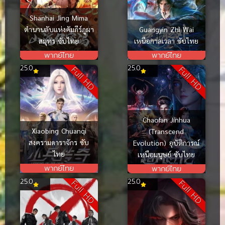
Shanhai Jing Mima
ตำนานลับแห่งคัมภีร์ภูผา
Guangyin Zhi Wai
สมุทร ซับไทย
เหนือกาลเวลา ซับไทย
พากย์ไทย
พากย์ไทย
25.0
25.0
Full HD
Full HD
Chaofan Jinhua
Xiaobing Chuanqi
(Transcend
สงครามดาราจักร ซับ
Evolution) อุบัติการณ์
ไทย
เหนือมนุษย์ ซับไทย
พากย์ไทย
พากย์ไทย
25.0
25.0
Full HD
Full HD