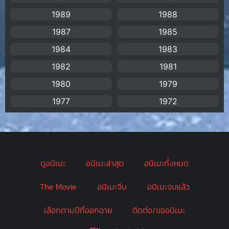
1989
1988
Biographical
(1)
1987
1985
Biography
(1)
1984
1983
1982
1981
Bitch (ผู้หญิงร่าน)
(1)
1980
1979
Blackmail (ข่มขู่)
(1)
1977
1972
Blood
(1)
Bondage (ทาส)
(1)
ดูอนิเมะ
อนิเมะล่าสุด
อนิเมะทั้งหมด
boys love
(1)
The Movie
อนิเมะจีน
อนิเมะจบแล้ว
Censored (เซ็นเซอร์)
(19)
เลือกตามปีที่ออกฉาย
ติดต่อ/ขออนิเมะ
CG Animation
(2)