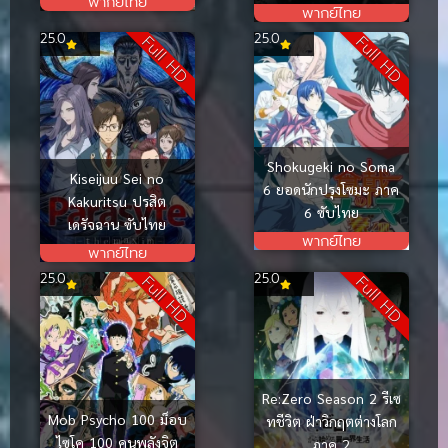
พากย์ไทย
พากย์ไทย
25.0
25.0
Full HD
Full HD
Shokugeki no Soma
Kiseijuu Sei no
6 ยอดนักปรุงโซมะ ภาค
Kakuritsu ปรสิต
6 ซับไทย
เดรัจฉาน ซับไทย
พากย์ไทย
พากย์ไทย
25.0
25.0
Full HD
Full HD
Re:Zero Season 2 รีเซ
Mob Psycho 100 ม็อบ
ทชีวิต ฝ่าวิกฤตต่างโลก
ไซโค 100 คนพลังจิต
ภาค 2