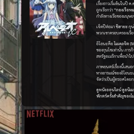
เรื่องราวเริ่มต้นในปี 
ถูกเรียกว่า
“กองเรือหม
กำลังทางเรือของมนุษยช
เจ็ดปีต่อมา
ชิฮายะ กุน
พวกเขาครอบครองเรือ
อิโอนะคือ
โมเดลจิต (
ของกุนโซเท่านั้น ภาร
สหรัฐอเมริกาเพื่อนำ
ภาพยนตร์เรื่องนี้เสน
ทางอารมณ์ของอิโอนะแ
จัดว่าเป็นผู้ทรยศโดยกอ
ดูหนังออนไลน์ ดูอนิ
พักตร์ครั้งสำคัญของโ