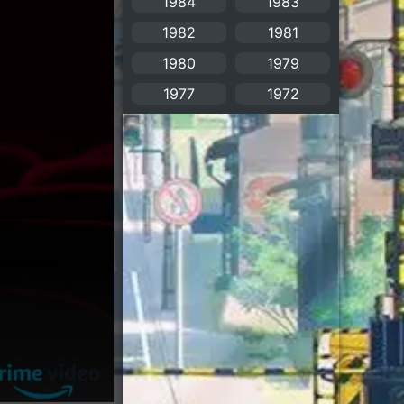
1984
1983
1982
1981
Bitch (ผู้หญิงร่าน)
(1)
1980
1979
Blackmail (ข่มขู่)
(1)
1977
1972
Blood
(1)
Bondage (ทาส)
(1)
boys love
(1)
Censored (เซ็นเซอร์)
(19)
CG Animation
(2)
Childhood
(1)
Comedy (ตลก)
(349)