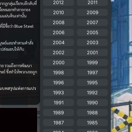
2012
2011
ากฏกลุ่มเรือรบลึกลับที่
Animation แอนิเมชัน
(19)
งเรือหมอกทำลายกอง
2010
2009
นแผ่นดินเท่านั้น
Animation แอนิเมชั่น
2008
2007
(1)
มีชื่อว่า
Blue Steel
2006
2005
anime
(106)
2004
2003
มนุษย์และทำตามคำสั่ง
ไปส่งมอบให้กับ
Anime อนิเมะ
(112)
2002
2001
2000
1999
Apple TV+
(1)
ราย รวมถึงการพัฒนา
ษย์ ซึ่งทำให้พวกเธอถูก
1998
1997
Assassination
(1)
1996
1995
อชมบทสรุปแห่งการแปร
BBC
(1)
1993
1992
1991
1990
Big tits (นมใหญ่)
(19)
1989
1988
Biographical
(1)
1987
1985
Biography
(1)