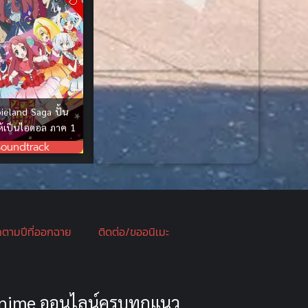
Crime อาชญากรรม
(10)
Cross-over
(1)
Cultivation
(32)
Cyberpunk
(7)
eland Saga ปั้น
ห้เป็นไอดอล ภาค 1
Dark Comedy
(1)
Soundtrack
Dark Fantasy
(33)
Dark Fantasy ดาร์ก
แฟนตาซี
(1)
กตามปีที่ออกฉาย
ติดต่อ/ขออนิเมะ
DC Comics
(10)
Demon (ปีศาจ)
(2)
 Anime ออนไลน์ครบทุกแนว