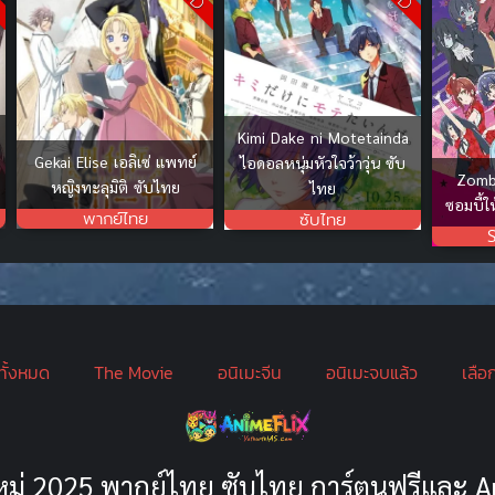
Kimi Dake ni Motetainda
Gekai Elise เอลิเซ่ แพทย์
ไอดอลหนุ่มหัวใจว้าวุ่น ซับ
Zombi
หญิงทะลุมิติ ซับไทย
ไทย
ซอมบี้ใ
พากย์ไทย
ซับไทย
ทั้งหมด
The Movie
อนิเมะจีน
อนิเมะจบแล้ว
เลือ
ะใหม่ 2025 พากย์ไทย ซับไทย การ์ตูนฟรีและ