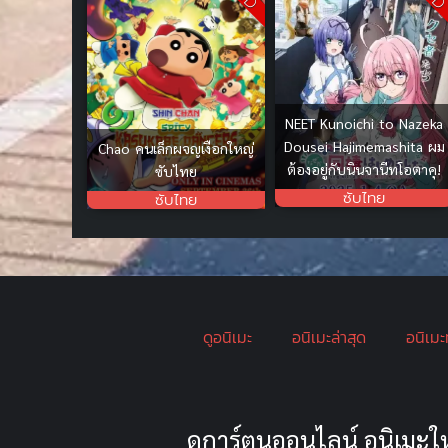
NEET Kunoichi to Nazeka
Dousei Hajimemashita ผม
Chao คนเล็กผจญเงือกใหญ่
ต้องอยู่กับนินจานีทโอตาคุ!
ซับไทย
ซับไทย
ซับไทย
ดูอนิเมะ
อนิเมะล่าสุด
อนิเมะ
ดูการ์ตูนออนไลน์ อนิเม