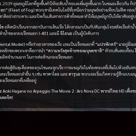
ค.ศ. 2039 อุณหภูมิโลกที่สูงขึ้นทำให้ระดับน้ำทะเลเพิ่มสูงขึ้นมาก ในขณะเดียวกัน ก็ปร
อก” (Fleet of Fog)
พวกเขามีเทคโนโลยีที่เหนือกว่ามนุษย์อย่างเทียบไม่ติด กอ
าติอย่างราบคาบ และปิดกั้นเส้นทางการค้าทั้งหมด ทำให้มนุษย์ถูกบีบให้อาศัยอยู่บ
โซ
อดีตนักเรียนจากสถาบันการเดินเรือ ได้กลายมาเป็นกัปตันกลุ่มโจรสลัดเรือดำน้ำที่
ดำน้ำของกองเรือหมอก
I-401
และมี
อิโอนะ
เป็นผู้บังคับการ
Mental Model)
หรือร่างอวตารของเรือ เธอเป็นเรือหมอกที่
“แปรพักตร์”
มาอยู่ฝั่ง
กิจหลักของพวกเขาคือการนำ
“ความหวังสุดท้ายของมนุษยชาติ”
หัวรบสั่นสะเทือน 
ไปผลิตจำนวนมาก ในการต่อต้านกองเรือหมอก
อการต่อสู้อันดุเดือดของกุนโซและลูกเรือ การผจญภัยในท้องทะเลที่เต็มไปด้วยอันต
ละเรือหมอกลำอื่น ๆ เช่น
ทาคาโอะ
และ
ฮารุนะ
พวกเธอเริ่มเกิดความรู้สึกแบบมนุ
งเรือหมอกที่เหลืออยู่
เมะ Aoki Hagane no Arpeggio The Movie 2 : Ars Nova DC พากย์ไทย HD เพื่
มเดลจิต!