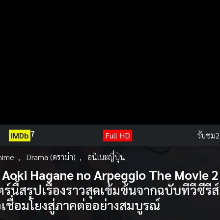
7
IMDb
Full HD
รับชม
2
nime
,
Drama (ดราม่า)
,
อนิเมะญี่ปุ่น
อง Aoki Hagane no Arpeggio The Movie 2
นี้สรุปเรื่องราวสุดเข้มข้นจากฉบับทีวีซีรีส์
อเชื่อมโยงสู่ภาคต่ออย่างสมบูรณ์