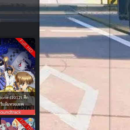
Comedy ตลก
(85)
Comic Book การ์ตูน
(1)
Coming of Age
(2)
Full HD
Coming of Age ก้าวพ้นวัย
(7)
Coming-of-Age
(5)
Coming-of-Age ก้าวผ่านวัย
(6)
Conspiracy
(1)
ione (2012) ศึก
เร็มล้มทวยเทพ
Creampie (หลั่งใน)
(19)
Soundtrack
Full HD
Crime
(42)