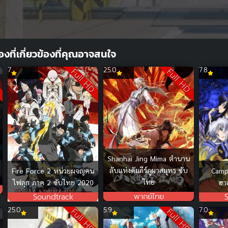
ื่องที่เกี่ยวข้องที่คุณอาจสนใจ
7
25.0
7.8
D
Full HD
Full HD
Shanhai Jing Mima ตำนาน
ลับแห่งคัมภีร์ภูผาสมุทร ซับ
Camp
Fire Force 2 หน่วยผจญคน
ไทย
ฮา
ไฟลุก ภาค 2 ซับไทย 2020
พากย์ไทย
Soundtrack
25.0
5.9
7.0
D
Full HD
Full HD