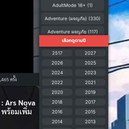
AdultMode 18+
(1)
Adventure (ผจญภัย)
(330)
Adventure ผจญภัย
(117)
เลือกดูตามปี
AI
(1)
2517
2027
Amazon Prime
(5)
2026
2025
American
(4)
2024
2023
,465 ครั้ง
2022
2021
Anal (ประตูหลัง)
(11)
2020
2019
Animation
(755)
 : Ars Nova
2018
2017
 พร้อมเพิ่ม
Animation การ์ตูน
(88)
2016
2015
2014
2013
Animation อนิเมะ
(72)