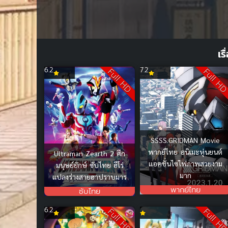
Volume
90%
เร
6.2
7.2
Full HD
Full H
SSSS.GRIDMAN Movie
พากย์ไทย อนิเมะหุ่นยนต์
Ultraman Zearth 2 ศึก
แอคชั่นไซไฟภาพสวยงาม
มนุษย์ยักษ์ ซับไทย ฮีโร่
มาก
แปลงร่างสายฮาปราบมาร
พากย์ไทย
ซับไทย
6.2
Full HD
Full H