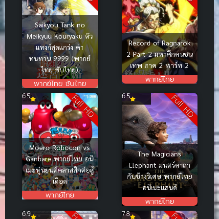
Saikyou Tank no
Meikyuu Kouryaku ตัว
Record of Ragnarok
แทงก์สุดแกร่ง ค่า
2 Part 2 มหาศึกคนชน
ทนทาน 9999 (พากย์
เทพ ภาค 2 พาร์ท 2
ไทย ซับไทย)
พากย์ไทย
พากย์ไทย ซับไทย
6.5
6.5
Full HD
Full HD
Moero Robocon vs
The Magicians
Ganbare พากย์ไทย อนิ
Elephant มนตร์คาถา
เมะหุ่นยนต์คลาสสิกต่อสู้
กับช้างวิเศษ พากย์ไทย
เดือด
อนิเมะแสนดี
พากย์ไทย
พากย์ไทย
6.9
7.8