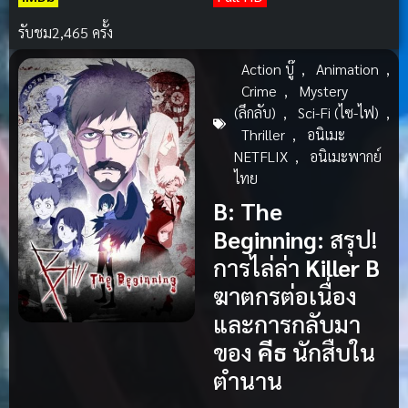
รับชม
2,465 ครั้ง
Action บู๊
,
Animation
,
Crime
,
Mystery
(ลึกลับ)
,
Sci-Fi (ไซ-ไฟ)
,
Thriller
,
อนิเมะ
NETFLIX
,
อนิเมะพากย์
ไทย
B: The
Beginning:
สรุป!
การไล่ล่า
Killer B
ฆาตกรต่อเนื่อง
และการกลับมา
ของ
คีธ
นักสืบใน
ตำนาน