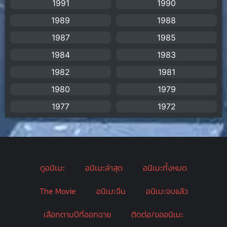
1991
1990
Big tits (นมใหญ่)
(19)
1989
1988
Biographical
(1)
1987
1985
Biography
(1)
1984
1983
1982
1981
Bitch (ผู้หญิงร่าน)
(1)
1980
1979
Blackmail (ข่มขู่)
(1)
1977
1972
Blood
(1)
Bondage (ทาส)
(1)
ดูอนิเมะ
อนิเมะล่าสุด
อนิเมะทั้งหมด
boys love
(1)
The Movie
อนิเมะจีน
อนิเมะจบแล้ว
Censored (เซ็นเซอร์)
(19)
เลือกตามปีที่ออกฉาย
ติดต่อ/ขออนิเมะ
CG Animation
(2)