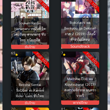
Full HD
Full HD
Bokutachi wa
Touken Ranbu
Benkyou ga Dekinai!
Hanamaru เหมันต์ โท
ภาค 2 (2019) เรื่องนี้
เคนรันบุ ฮานามารุ ซับ
ตำราไม่มีสอน
ไทย อนิเมะฮิต
Soundtrack
ซับไทย
6.5
7
Full HD
Full HD
Machine-Doll wa
Kizutsukanai (2013)
Ressha Sentai
สงครามจักรกล มนตรา
ToQGer vs Kamen
ราตรี
Rider Gaim ซับไทย
พากย์ไทย
ซับไทย
7.0
8.5