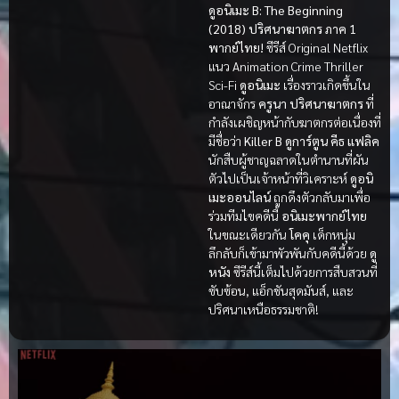
ดูอนิเมะ B: The Beginning
(2018) ปริศนาฆาตกร ภาค 1
พากย์ไทย!
ซีรีส์ Original Netflix
แนว Animation Crime Thriller
Sci-Fi
ดูอนิเมะ
เรื่องราวเกิดขึ้นใน
อาณาจักร
ครูนา
ปริศนาฆาตกร
ที่
กำลังเผชิญหน้ากับฆาตกรต่อเนื่องที่
มีชื่อว่า
Killer B
ดูการ์ตูน
คีธ แฟลิค
นักสืบผู้ชาญฉลาดในตำนานที่ผัน
ตัวไปเป็นเจ้าหน้าที่วิเคราะห์
ดูอนิ
เมะออนไลน์
ถูกดึงตัวกลับมาเพื่อ
ร่วมทีมไขคดีนี้
อนิเมะพากย์ไทย
ในขณะเดียวกัน
โคคุ
เด็กหนุ่ม
ลึกลับก็เข้ามาพัวพันกับคดีนี้ด้วย
ดู
หนัง
ซีรีส์นี้เต็มไปด้วยการสืบสวนที่
ซับซ้อน, แอ็กชันสุดมันส์, และ
ปริศนาเหนือธรรมชาติ!