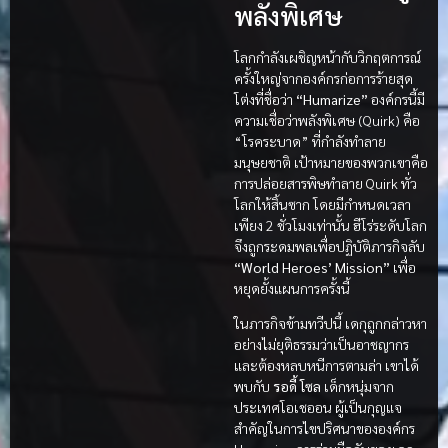
พลังพิเศษ
โลกกำลังเผชิญหน้ากับวิกฤตการณ์
ครั้งใหญ่จากองค์กรก่อการร้ายสุด
โต่งที่ชื่อว่า
“Humarize”
องค์กรนี้มี
ความเชื่อว่าพลังพิเศษ (Quirk) คือ
“โรคระบาด” ที่กำลังทำลาย
มนุษยชาติ เป้าหมายของพวกเขาคือ
การปล่อยสารพิษทำลาย Quirk ทั่ว
โลกให้สิ้นซาก โดยมีกำหนดเวลา
เพียง 2 ชั่วโมงเท่านั้น ฮีโร่ระดับโลก
จึงถูกระดมพลเพื่อปฏิบัติภารกิจลับ
“World Heroes’ Mission”
เพื่อ
หยุดยั้งแผนการครั้งนี้
ในภารกิจข้ามทวีปนี้ เดกุถูกกล่าวหา
อย่างไม่ยุติธรรมว่าเป็นอาชญากร
และต้องหลบหนีการตามล่า เขาได้
พบกับ
รอดี้ โซล
เด็กหนุ่มจาก
ประเทศโอเชออน ผู้เป็นกุญแจ
สำคัญในการไขปริศนาขององค์กร