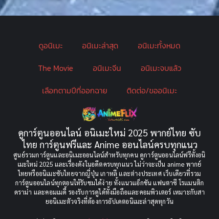
Blood
(1)
Bondage (ทาส)
(1)
ดูอนิเมะ
อนิเมะล่าสุด
อนิเมะทั้งหมด
boys love
(1)
The Movie
อนิเมะจีน
อนิเมะจบแล้ว
Censored (เซ็นเซอร์)
(19)
เลือกตามปีที่ออกฉาย
ติดต่อ/ขออนิเมะ
CG Animation
(2)
Childhood
(1)
ดูการ์ตูนออนไลน์ อนิเมะใหม่ 2025 พากย์ไทย ซับ
Comedy (ตลก)
(349)
ไทย การ์ตูนฟรีและ Anime ออนไลน์ครบทุกแนว
ศูนย์รวมการ์ตูนและอนิเมะออนไลน์สำหรับทุกคน ดูการ์ตูนออนไลน์ฟรีทั้งอนิ
Comedy ตลก
(85)
เมะใหม่ 2025 และเรื่องดังในอดีตครบทุกแนว ไม่ว่าจะเป็น anime พากย์
ไทยหรืออนิเมะซับไทยจากญี่ปุ่น เกาหลี และต่างประเทศ เว็บเดียวที่รวม
Comic Book การ์ตูน
(1)
การ์ตูนออนไลน์ทุกตอนให้รับชมได้ง่าย ทั้งแนวแอ็กชัน แฟนตาซี โรแมนติก
ดราม่า และคอมเมดี้ รองรับการดูได้ทั้งมือถือและคอมพิวเตอร์ เหมาะกับสา
ยอนิเมะตัวจริงที่ต้องการอัปเดตอนิเมะล่าสุดทุกวัน
Coming of Age
(2)