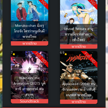
Mieruko-chan มิเอรุ
Urusei Yatsura ลามู
โกะจัง ใครว่าหนูเห็นผี
ทรามวัยจากต่างดาว
พากย์ไทย
(ซับไทย)
พากย์ไทย
พากย์ไทย
7
6.9
Full HD
Full HD
Nukitashi the
Animation (2027) นูคิ
Appleseed (2004) คน
ตาชิ เกาะสวรรค์ คน
จักรกลสงคราม ล้างพันธุ์
สวาท
อนาคต พากย์ไทย
Soundtrack
พากย์ไทย