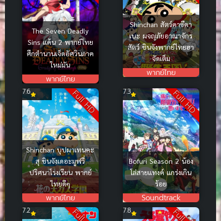
Shinchan สัตว์คาซึคา
The Seven Deadly
เบะ ผจญภัยอาณาจักร
Sins แค้น 2 พากย์ไทย
สัตว์ ชินจังพากย์ไทยฮา
ศึกตำนานเจ็ดอัศวินภาค
จัดเต็ม
ใหม่มัน
พากย์ไทย
พากย์ไทย
7.6
7.3
Full HD
Full HD
Shinchan บุปผาเทนคะ
สุ ชินจังเดอะมูฟวี่
Bofuri Season 2 น้อง
ปริศนาโรงเรียน พากย์
โล่สายแทงค์ แกร่งเกิน
ไทยดีๆ
ร้อย
พากย์ไทย
Soundtrack
7.2
7.8
Full HD
Full HD