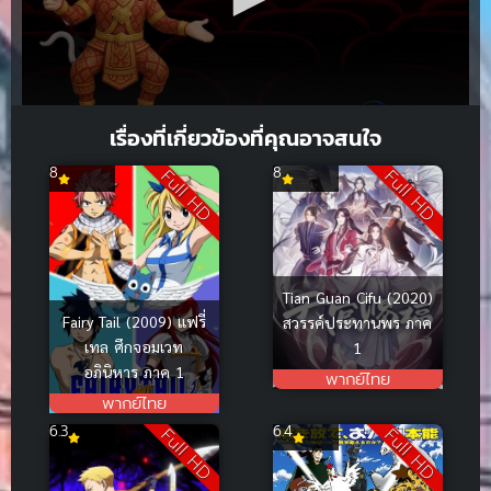
เรื่องที่เกี่ยวข้องที่คุณอาจสนใจ
8
8
Full HD
Full HD
Tian Guan Cifu (2020)
Fairy Tail (2009) แฟรี่
สวรรค์ประทานพร ภาค
เทล ศึกจอมเวท
1
อภินิหาร ภาค 1
พากย์ไทย
พากย์ไทย
6.3
6.4
Full HD
Full HD