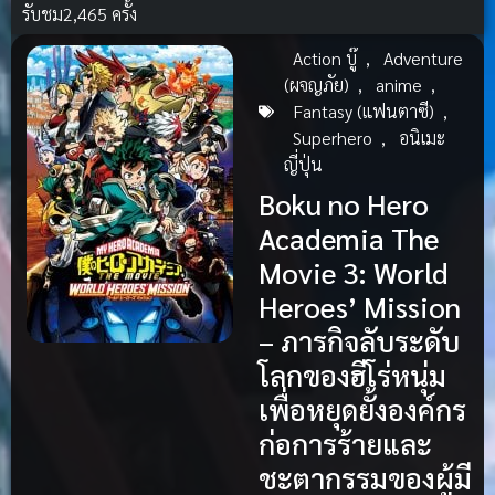
รับชม
2,465 ครั้ง
Action บู๊
,
Adventure
(ผจญภัย)
,
anime
,
Fantasy (แฟนตาซี)
,
Superhero
,
อนิเมะ
ญี่ปุ่น
Boku no Hero
Academia The
Movie 3: World
Heroes’ Mission
– ภารกิจลับระดับ
โลกของฮีโร่หนุ่ม
เพื่อหยุดยั้งองค์กร
ก่อการร้ายและ
ชะตากรรมของผู้มี