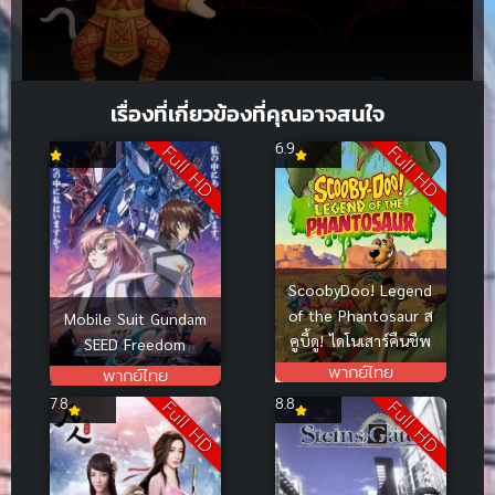
เรื่องที่เกี่ยวข้องที่คุณอาจสนใจ
6.9
Full HD
Full HD
ScoobyDoo! Legend
of the Phantosaur ส
Mobile Suit Gundam
คูบี้ดู! ไดโนเสาร์คืนชีพ
SEED Freedom
พากย์ไทย
พากย์ไทย
7.8
8.8
Full HD
Full HD