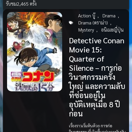
รับชม
2,465 ครั้ง
Action บู๊
,
Drama
,
Drama (ดราม่า)
,
Mystery
,
อนิเมะญี่ปุ่น
Detective Conan
Movie 15:
Quarter of
Silence – การก่อ
วินาศกรรมครั้ง
ใหญ่ และความลับ
ที่ซ่อนอยู่ใน
อุบัติเหตุเมื่อ 8 ปี
ก่อน
เรื่องราวเริ่มต้นด้วย
การก่อ
วินาศกรรม
ที่เกิดขึ้นอย่างกะทันหัน