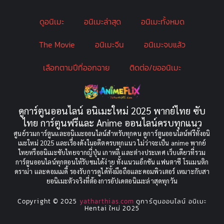
ดูอนิเมะ
อนิเมะล่าสุด
อนิเมะทั้งหมด
boys love
(1)
The Movie
อนิเมะจีน
อนิเมะจบแล้ว
Censored (เซ็นเซอร์)
(19)
เลือกตามปีที่ออกฉาย
ติดต่อ/ขออนิเมะ
CG Animation
(2)
Childhood
(1)
ดูการ์ตูนออนไลน์ อนิเมะใหม่ 2025 พากย์ไทย ซับ
Comedy (ตลก)
(349)
ไทย การ์ตูนฟรีและ Anime ออนไลน์ครบทุกแนว
ศูนย์รวมการ์ตูนและอนิเมะออนไลน์สำหรับทุกคน ดูการ์ตูนออนไลน์ฟรีทั้งอนิ
Comedy ตลก
(85)
เมะใหม่ 2025 และเรื่องดังในอดีตครบทุกแนว ไม่ว่าจะเป็น anime พากย์
ไทยหรืออนิเมะซับไทยจากญี่ปุ่น เกาหลี และต่างประเทศ เว็บเดียวที่รวม
Comic Book การ์ตูน
(1)
การ์ตูนออนไลน์ทุกตอนให้รับชมได้ง่าย ทั้งแนวแอ็กชัน แฟนตาซี โรแมนติก
ดราม่า และคอมเมดี้ รองรับการดูได้ทั้งมือถือและคอมพิวเตอร์ เหมาะกับสา
ยอนิเมะตัวจริงที่ต้องการอัปเดตอนิเมะล่าสุดทุกวัน
Coming of Age
(2)
Copyright © 2025
yatharthias.com
ดูการ์ตูนออนไลน์ อนิเมะ
Coming of Age ก้าวพ้นวัย
(7)
Hentai ใหม่ 2025