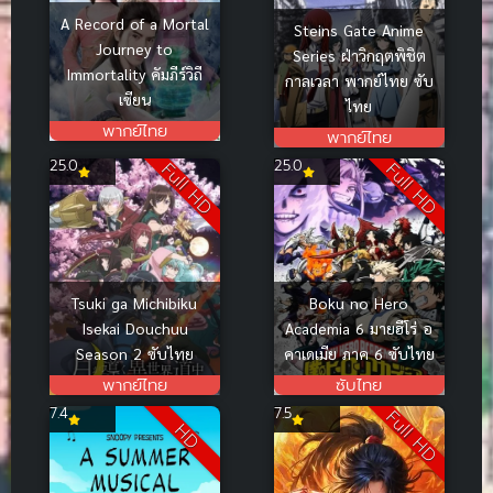
A Record of a Mortal
Steins Gate Anime
Journey to
Series ฝ่าวิกฤตพิชิต
Immortality คัมภีร์วิถี
กาลเวลา พากย์ไทย ซับ
เซียน
ไทย
พากย์ไทย
พากย์ไทย
25.0
25.0
Full HD
Full HD
Tsuki ga Michibiku
Boku no Hero
Isekai Douchuu
Academia 6 มายฮีโร่ อ
Season 2 ซับไทย
คาเดเมีย ภาค 6 ซับไทย
พากย์ไทย
ซับไทย
7.4
7.5
Full HD
HD