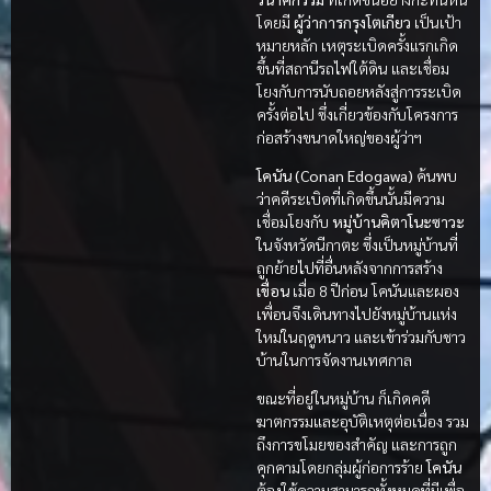
โดยมี
ผู้ว่าการกรุงโตเกียว
เป็นเป้า
หมายหลัก เหตุระเบิดครั้งแรกเกิด
ขึ้นที่สถานีรถไฟใต้ดิน และเชื่อม
โยงกับการนับถอยหลังสู่การระเบิด
ครั้งต่อไป ซึ่งเกี่ยวข้องกับโครงการ
ก่อสร้างขนาดใหญ่ของผู้ว่าฯ
โคนัน (Conan Edogawa)
ค้นพบ
ว่าคดีระเบิดที่เกิดขึ้นนั้นมีความ
เชื่อมโยงกับ
หมู่บ้านคิตาโนะซาวะ
ในจังหวัดนีกาตะ ซึ่งเป็นหมู่บ้านที่
ถูกย้ายไปที่อื่นหลังจากการสร้าง
เขื่อน
เมื่อ 8 ปีก่อน โคนันและผอง
เพื่อนจึงเดินทางไปยังหมู่บ้านแห่ง
ใหม่ในฤดูหนาว และเข้าร่วมกับชาว
บ้านในการจัดงานเทศกาล
ขณะที่อยู่ในหมู่บ้าน ก็เกิดคดี
ฆาตกรรมและอุบัติเหตุต่อเนื่อง รวม
ถึงการขโมยของสำคัญ และการถูก
คุกคามโดยกลุ่มผู้ก่อการร้าย
โคนัน
ต้องใช้ความสามารถทั้งหมดที่มีเพื่อ