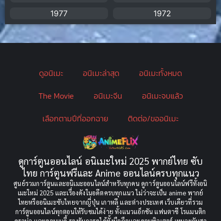
Blackmail (ข่มขู่)
(1)
1977
1972
Blood
(1)
Bondage (ทาส)
(1)
ดูอนิเมะ
อนิเมะล่าสุด
อนิเมะทั้งหมด
boys love
(1)
The Movie
อนิเมะจีน
อนิเมะจบแล้ว
Censored (เซ็นเซอร์)
(19)
เลือกตามปีที่ออกฉาย
ติดต่อ/ขออนิเมะ
CG Animation
(2)
Childhood
(1)
ดูการ์ตูนออนไลน์ อนิเมะใหม่ 2025 พากย์ไทย ซับ
Comedy (ตลก)
(349)
ไทย การ์ตูนฟรีและ Anime ออนไลน์ครบทุกแนว
ศูนย์รวมการ์ตูนและอนิเมะออนไลน์สำหรับทุกคน ดูการ์ตูนออนไลน์ฟรีทั้งอนิ
Comedy ตลก
(85)
เมะใหม่ 2025 และเรื่องดังในอดีตครบทุกแนว ไม่ว่าจะเป็น anime พากย์
ไทยหรืออนิเมะซับไทยจากญี่ปุ่น เกาหลี และต่างประเทศ เว็บเดียวที่รวม
Comic Book การ์ตูน
(1)
การ์ตูนออนไลน์ทุกตอนให้รับชมได้ง่าย ทั้งแนวแอ็กชัน แฟนตาซี โรแมนติก
ดราม่า และคอมเมดี้ รองรับการดูได้ทั้งมือถือและคอมพิวเตอร์ เหมาะกับสา