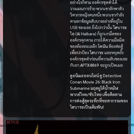
อย่างไรก็ตาม องค์กรชุดดำได้
วางแผนการร้าย พวกเขาลักพาตัว
วิศวกรหญิงคนหนึ่ง พวกเขากำลัง
ตามหาข้อมูลลับบางอย่างที่อยู่ใน
USB ของเธอ ยิ่งไปกว่านั้น
ไฮบาระ
ไอ (Ai Haibara)
ก็ถูกเงามืดของ
องค์กรคุกคาม ภายใต้ความมืดมิด
ของท้องทะเลลึก
โคนัน
ต้องต่อสู้
เพื่อปกป้อง
ไฮบาระ
และหยุดยั้ง
องค์กรชุดดำก่อนที่ความลับของเธอ
กับยา
APTX4869
จะถูกเปิดเผย
ดูอนิเมะออนไลน์ ดู Detective
Conan Movie 26: Black Iron
Submarine มฤตยูใต้น้ำทมิฬ
พากย์ไทย/ซับไทย เพื่อติดตาม
การต่อสู้สุดระทึกที่ชะตากรรมของ
ไฮบาระเป็นเดิมพัน!