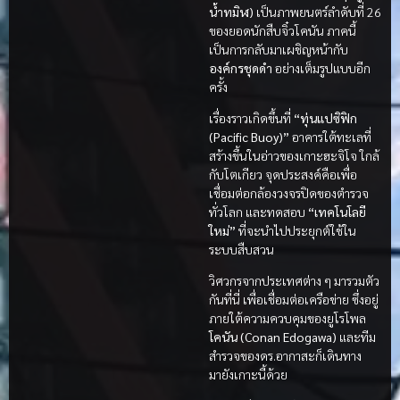
น้ำทมิฬ)
เป็นภาพยนตร์ลำดับที่ 26
ของยอดนักสืบจิ๋วโคนัน ภาคนี้
เป็นการกลับมาเผชิญหน้ากับ
องค์กรชุดดำ
อย่างเต็มรูปแบบอีก
ครั้ง
เรื่องราวเกิดขึ้นที่
“ทุ่นแปซิฟิก
(Pacific Buoy)”
อาคารใต้ทะเลที่
สร้างขึ้นในอ่าวของเกาะฮะจิโจ ใกล้
กับโตเกียว จุดประสงค์คือเพื่อ
เชื่อมต่อกล้องวงจรปิดของตำรวจ
ทั่วโลก และทดสอบ
“เทคโนโลยี
ใหม่”
ที่จะนำไปประยุกต์ใช้ใน
ระบบสืบสวน
วิศวกรจากประเทศต่าง ๆ มารวมตัว
กันที่นี่ เพื่อเชื่อมต่อเครือข่าย ซึ่งอยู่
ภายใต้ความควบคุมของยูโรโพล
โคนัน (Conan Edogawa)
และทีม
สำรวจของดร.อากาสะก็เดินทาง
มายังเกาะนี้ด้วย