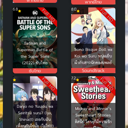
พากย์ไทย
พากย์ไทย
6.8
8.0
Full HD
Full HD
Batman and
Sono Bisque Doll wa
Superman Battle of
Koi wo Suru หนุ่มเย็บ
the Super Sons
ผ้ากับสาวนักคอสเพลย์
(2022) ซับไทย
Soundtrack
ซับไทย
7.2
Full HD
Full HD
Danjo no Yuujou wa
Mickey and Minnie’s
Seiritsu suru? (Iya,
Sweetheart Stories
Shinai!!) เธอกับฉัน
ดิสนีย์ ใครๆก็มีความรัก
เพื่อนกันใช่มั้ย (ไม่ใช่!!)