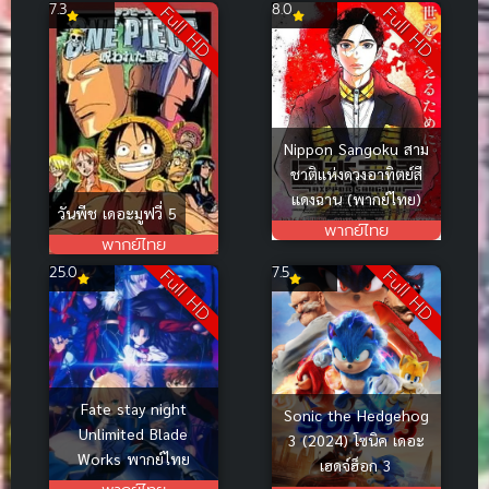
7.3
8.0
Full HD
Full HD
Nippon Sangoku สาม
ชาติแห่งดวงอาทิตย์สี
แดงฉาน (พากย์ไทย)
วันพีช เดอะมูฟวี่ 5
พากย์ไทย
พากย์ไทย
25.0
7.5
Full HD
Full HD
Fate stay night
Sonic the Hedgehog
Unlimited Blade
3 (2024) โซนิค เดอะ
Works พากย์ไทย
เฮดจ์ฮ็อก 3