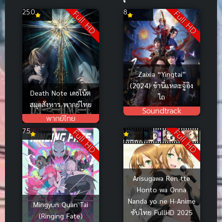
25.0
8
Full HD
Full HD
Zaixia “Yingtai”
(2024) ข้านี่แหละจู้อิง
Death Note เดธโน้ต
ไถ
สมุดสังหาร พากย์ไทย
Soundtrack
พากย์ไทย
7.5
Full HD
Full HD
Arisugawa Ren tte
Honto wa Onna
Nanda yo ne H-Anime
Mingyun Quan Tai
ซับไทย FullHD 2025
(Ringing Fate)