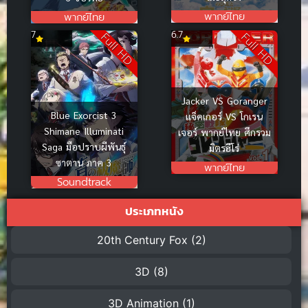
พากย์ไทย
พากย์ไทย
7
6.7
Full HD
Full HD
Jacker VS Goranger
Blue Exorcist 3
แจ็คเกอร์ VS โกเรน
Shimane Illuminati
เจอร์ พากย์ไทย ศึกรวม
Saga มือปราบผีพันธุ์
มิตรฮีโร่
ซาตาน ภาค 3
พากย์ไทย
Soundtrack
ประเภทหนัง
20th Century Fox
(2)
3D
(8)
3D Animation
(1)