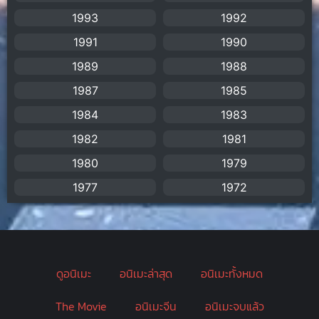
BBC
(1)
1993
1992
1991
1990
Big tits (นมใหญ่)
(19)
1989
1988
Biographical
(1)
1987
1985
Biography
(1)
1984
1983
1982
1981
Bitch (ผู้หญิงร่าน)
(1)
1980
1979
Blackmail (ข่มขู่)
(1)
1977
1972
Blood
(1)
Bondage (ทาส)
(1)
ดูอนิเมะ
อนิเมะล่าสุด
อนิเมะทั้งหมด
boys love
(1)
The Movie
อนิเมะจีน
อนิเมะจบแล้ว
Censored (เซ็นเซอร์)
(19)