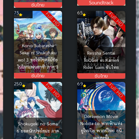
Soundtrack
ซับไทย
7.5
6.5
Full HD
Full HD
Kono Subarashii
Sekai ni Shukufuku
Ressha Sentai
wo! 3 ขอให้โชคดีมีชัย
ToQGer vs Kamen
ในโลกแฟนตาซี! ภาค 3
Rider Gaim ซับไทย
ซับไทย
ซับไทย
25.0
6.9
Full HD
Full HD
Doraemon Movie
Nobita to ฟากฟ้าแห่ง
Shokugeki no Soma
ยูโทเปีย พากย์ไทย อนิ
6 ยอดนักปรุงโซมะ ภาค
เมะสุดซึ้ง
6 ซับไทย