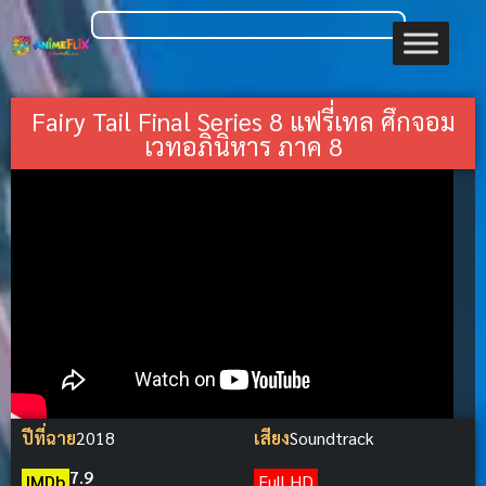
Fairy Tail Final Series 8 แฟรี่เทล ศึกจอม
เวทอภินิหาร ภาค 8
ปีที่ฉาย
2018
เสียง
Soundtrack
7.9
IMDb
Full HD