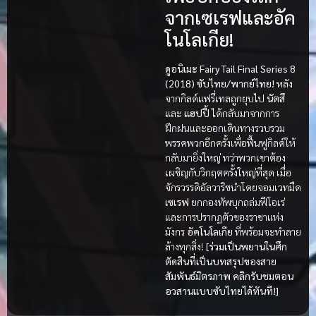
จากเซเรฟและอัค
โนโลเกีย!
ดูอนิเมะ Fairy Tail Final Series 8
(2018) ซับไทย/พากย์ไทย!
หลัง
จากกิลด์แฟรี่เทลถูกยุบไป
นัตสึ
และ
แฮปปี้
ได้กลับมาจากการ
ฝึกฝนและออกเดินทางรวบรวม
พรรคพวกอีกครั้งเพื่อฟื้นฟูกิลด์ให้
กลับมายิ่งใหญ่ ทว่าพวกเขาต้อง
เผชิญกับวิกฤตครั้งใหญ่ที่สุด เมื่อ
จักรวรรดิอัลวาริซนำโดยจอมเวทมืด
เซเรฟ
ยกกองทัพบุกถล่มฟีโอเร่
และการปรากฏตัวของราชาแห่ง
มังกร
อัคโนโลเกีย
ที่พร้อมจะทำลาย
ล้างทุกสิ่ง!
[ร่วมเป็นพยานในศึก
ตัดสินที่เป็นบทสรุปของสาย
สัมพันธ์มิตรภาพ คลิกรับชมตอน
อวสานแบบซับไทยได้ทันที!]