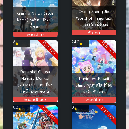
Chang Sheng Jie
Kimi no Na wa (Your
(World of Immortals)
Name) หลับตาฝัน ถึง
อาณาจักรนิรันดร์
ชื่อเธอ
ซับไทย
พากย์ไทย
8
24.0
Full HD
Full HD
Dosanko Gal wa
Namara Menkoi
Puniru wa Kawaii
(2024) สาวแกลเมือง
Slime พุนิรุ สไลม์น้อย
เหนือน่าฮักขนาด
น่ารัก ซับไทย
Soundtrack
พากย์ไทย
6.8
8
Full HD
Full HD