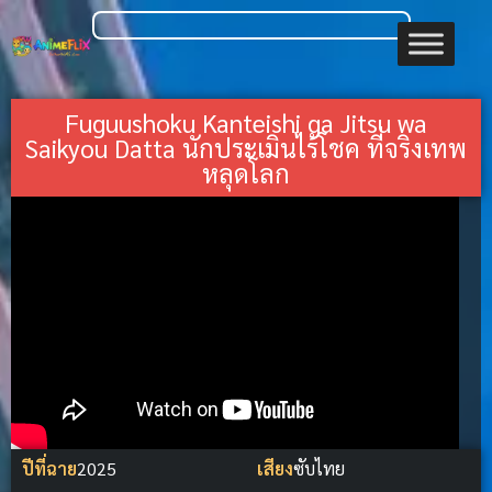
Fuguushoku Kanteishi ga Jitsu wa
Saikyou Datta นักประเมินไร้โชค ที่จริงเทพ
หลุดโลก
ปีที่ฉาย
2025
เสียง
ซับไทย