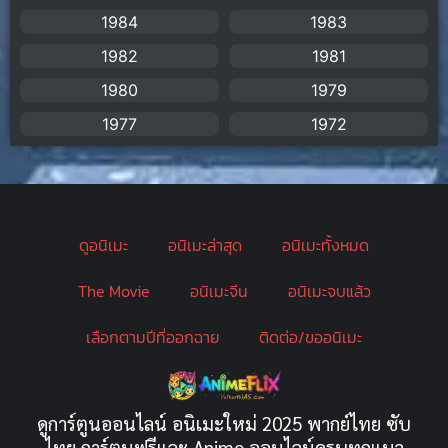
Biography
(1)
1984
1983
1982
1981
Bitch (ผู้หญิงร่าน)
(1)
1980
1979
Blackmail (ข่มขู่)
(1)
1977
1972
Blood
(1)
Bondage (ทาส)
(1)
ดูอนิเมะ
อนิเมะล่าสุด
อนิเมะทั้งหมด
boys love
(1)
The Movie
อนิเมะจีน
อนิเมะจบแล้ว
Censored (เซ็นเซอร์)
(19)
เลือกตามปีที่ออกฉาย
ติดต่อ/ขออนิเมะ
CG Animation
(2)
Childhood
(1)
ดูการ์ตูนออนไลน์ อนิเมะใหม่ 2025 พากย์ไทย ซับ
Comedy (ตลก)
(349)
ไทย การ์ตูนฟรีและ Anime ออนไลน์ครบทุกแนว