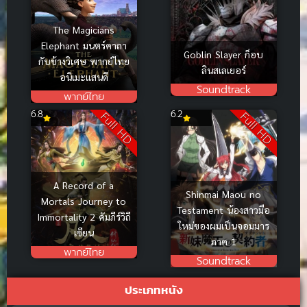
The Magicians
Elephant มนตร์คาถา
Goblin Slayer ก็อบ
กับช้างวิเศษ พากย์ไทย
ลินสเลเยอร์
อนิเมะแสนดี
Soundtrack
พากย์ไทย
6.8
6.2
Full HD
Full HD
A Record of a
Shinmai Maou no
Mortals Journey to
Testament น้องสาวมือ
Immortality 2 คัมภีร์วิถี
ใหม่ของผมเป็นจอมมาร
เซียน
ภาค 1
พากย์ไทย
Soundtrack
ประเภทหนัง