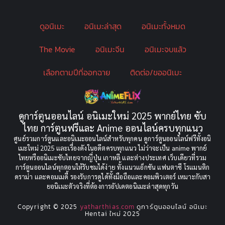
Bondage (ทาส)
(1)
ดูอนิเมะ
อนิเมะล่าสุด
อนิเมะทั้งหมด
boys love
(1)
The Movie
อนิเมะจีน
อนิเมะจบแล้ว
Censored (เซ็นเซอร์)
(19)
เลือกตามปีที่ออกฉาย
ติดต่อ/ขออนิเมะ
CG Animation
(2)
Childhood
(1)
ดูการ์ตูนออนไลน์ อนิเมะใหม่ 2025 พากย์ไทย ซับ
Comedy (ตลก)
(349)
ไทย การ์ตูนฟรีและ Anime ออนไลน์ครบทุกแนว
ศูนย์รวมการ์ตูนและอนิเมะออนไลน์สำหรับทุกคน ดูการ์ตูนออนไลน์ฟรีทั้งอนิ
Comedy ตลก
(85)
เมะใหม่ 2025 และเรื่องดังในอดีตครบทุกแนว ไม่ว่าจะเป็น anime พากย์
ไทยหรืออนิเมะซับไทยจากญี่ปุ่น เกาหลี และต่างประเทศ เว็บเดียวที่รวม
Comic Book การ์ตูน
(1)
การ์ตูนออนไลน์ทุกตอนให้รับชมได้ง่าย ทั้งแนวแอ็กชัน แฟนตาซี โรแมนติก
ดราม่า และคอมเมดี้ รองรับการดูได้ทั้งมือถือและคอมพิวเตอร์ เหมาะกับสา
ยอนิเมะตัวจริงที่ต้องการอัปเดตอนิเมะล่าสุดทุกวัน
Coming of Age
(2)
Copyright © 2025
yatharthias.com
ดูการ์ตูนออนไลน์ อนิเมะ
Coming of Age ก้าวพ้นวัย
(7)
Hentai ใหม่ 2025