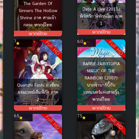
The Garden Of
Date A Live (2013)
Sinners The Hollow
พิชิตรัก พิทักษ์โลก ภาค
Shrine ภาค ศาลเจ้า
1
กลวง พากย์ไทย
พากย์ไทย
พากย์ไทย
7
6.0
Full HD
Full HD
BARBIE FAIRYTOPIA
MAGIC OF THE
RAINBOW (2007)
นางฟ้าบาร์บี้กับ
Quanzhi Fashi II เซียน
เวทมนตร์แห่งสายรุ้ง
จอมเวทย์เต็มพิกัด ภาค
พากย์ไทย
2
พากย์ไทย
พากย์ไทย
6.5
7.5
Full HD
Full HD