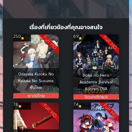
เรื่องที่เกี่ยวข้องที่คุณอาจสนใจ
25.0
6.9
Full HD
Full HD
Odayaka Kizoku No
Boku no Hero
Kyuuka No Susume
Academia Survival
ซับไทย
Kunren OVA
พากย์ไทย
Soundtrack
7.6
7.4
Full HD
Full HD