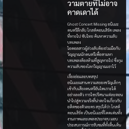
วามตายที่ไม่อาจ
คาดเดาได้
Ghost Concert Missing อนิเมะ
ดนตรีลึกลับ โกสต์คอนเสิร์ต เพลง
ที่หายไป ซับไทย ค้นหาความลับ
บทเพลง
ไอดอลสาวผู้ล่วงลับต้องร่วมมือกับ
วิญญาณนักดนตรีเพื่อตามหา
บทเพลงต้องห้ามที่สูญหายไป ซึ่งกุม
ความลับของโลกวิญญาณเอาไว้
เรื่องย่อและบทสรุป
อนิเมะผสานความสยองขวัญเล็กๆ
เข้ากับเสียงดนตรีอันไพเราะได้
อย่างลงตัว การไขปริศนาแต่ละตอน
นำไปสู่ความจริงที่น่าตกใจเกี่ยวกับ
อดีตของตัวละคร สรุปได้ว่า โกสต์
คอนเสิร์ต เป็นอนิเมะที่โดดเด่นทั้ง
งานภาพและเพลงประกอบ มอบ
ประสบการณ์การรับชมที่ทั้งตื่นเต้น