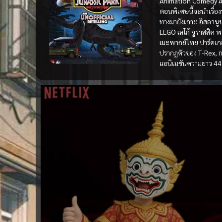
Animation Comedy 
ตอนพิเศษนี้จะนำเรื่
ทางมายังเกาะ
อิสลานู
LEGO
เลโก้ จูราสสิค พ
เมะพากย์ไทย
ปาร์คเก
ปรากฏตัวของ
T-Rex
, 
แอนิเมชันความยาว 44 น