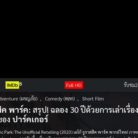
8
IMDb
Full HD
รับชม
2
dventure (ผจญภัย)
,
Comedy (ตลก)
,
Short Film
สิค พาร์ค:
สรุป! ฉลอง 30 ปีด้วยการเล่าเรื่อ
ของ
ปาร์คเกอร์
ic Park: The Unofficial Retelling (2023) เลโก้ จูราสสิค พาร์ค พากย์ไทย!
ภาพยน