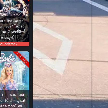
Comedy ตลก
(85)
Comic Book การ์ตูน
(1)
lord The Sacred
Coming of Age
(2)
om 2024 โอเวอร์
าณาจักรศักดิ์สิทธิ์
Coming of Age ก้าวพ้นวัย
เดอะมูฟวี่
(7)
Soundtrack
Coming-of-Age
(5)
Full HD
Coming-of-Age ก้าวผ่านวัย
(6)
Conspiracy
(1)
Creampie (หลั่งใน)
(19)
E OF SWAN LAKE
บาร์บี้ เจ้าหญิงแห่ง
Crime
(42)
นเลค พากย์ไทย