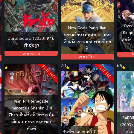
Over
New Gods Yang Jian
Kingd
หยางเจี่ยน เทพสามตา มหา
Dorohedoro (2020) สาป
ลอร์ด อ
ศึกผนึกเขาบงกช พากย์ไทย
พันธุ์อสูร
ดี
พากย์ไทย
พากย์ไทย
7.0
6.5
D
Full HD
Full HD
Xian Ni (Renegade
Immortal) Shenlin Zhi
Zhan ฝืนลิขิตฟ้าข้าขอเป็น
BARBI
เซียน บทอวสานเทพลง
(2003) 
ทัณฑ์
สวอ
วันพีช เดอะมูฟวี่ 7