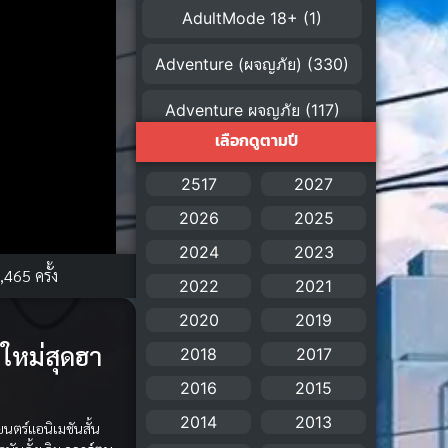
AdultMode 18+
(1)
Adventure (ผจญภัย)
(330)
Adventure ผจญภัย
(117)
เลือกดูตามปี
AI
(1)
2517
2027
Amazon Prime
(5)
2026
2025
American
(4)
2024
2023
,465 ครั้ง
2022
2021
Anal (ประตูหลัง)
(11)
2020
2019
Animation
(755)
งใหม่สุดฮา
2018
2017
Animation การ์ตูน
(88)
2016
2015
2014
2013
ตร์แอนิเมชันสั้น
Animation อนิเมะ
(72)