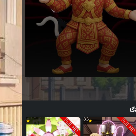
Volume
90%
เร
8.5
Full HD
Full H