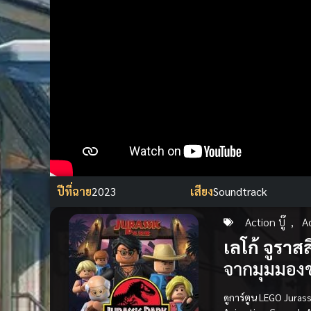
ปีที่ฉาย
2023
เสียง
Soundtrack
Action บู๊
,
A
เลโก้ จูราส
จากมุมมอง
ดูการ์ตูน LEGO Jurass