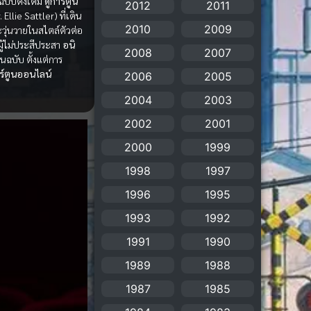
ฉบับดั้งเดิม
ดูการ์ตูน
2012
2011
 Ellie Sattler) ที่เดิน
Animation แอนิเมชัน
(19)
2010
2009
ุ่นวายในสไตล์ตัวต่อ
ู้ไม่ประสีประสา
อนิ
Animation แอนิเมชั่น
2008
2007
(1)
ฉบับ ตั้งแต่การ
าร์ตูนออนไลน์
2006
2005
anime
(106)
2004
2003
Anime อนิเมะ
(112)
2002
2001
2000
1999
Apple TV+
(1)
1998
1997
Assassination
(1)
1996
1995
BBC
(1)
1993
1992
1991
1990
Big tits (นมใหญ่)
(19)
1989
1988
Biographical
(1)
1987
1985
Biography
(1)