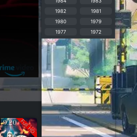
1984
1983
1982
1981
Bitch (ผู้หญิงร่าน)
(1)
1980
1979
Blackmail (ข่มขู่)
(1)
1977
1972
Blood
(1)
Bondage (ทาส)
(1)
boys love
(1)
Censored (เซ็นเซอร์)
(19)
CG Animation
(2)
Childhood
(1)
Full HD
Comedy (ตลก)
(349)