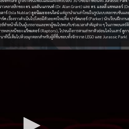
Adventure
ถูกสร้างขึ้นเพื่อเฉลิมฉลองครบรอบ 30 ปีของภาพยนตร์
Jurassic Park
องราวคลาสสิกของ
ดร. แอลัน แกรนท์
(Dr. Alan Grant) และ
ดร. แอลลี่ แซทเลอร์
(Dr.
บลาร์
(Isla Nublar)
ดูอนิเมะออนไลน์
แต่ถูกนำมาเล่าใหม่ในรูปแบบตลกขบขันและว
าร์ค
เรื่องราวดำเนินไปโดยมีตัวละครใหม่คือ
ปาร์คเกอร์
(Parker) นักเรียนฝึกงานผ
อร์ทำหน้าที่เป็นผู้บรรยายและพาผู้ชมไปพบกับช่วงเวลาสำคัญต่าง ๆ ในภาพยนตร์ต้น
การหลบหนีของ
แร็พเตอร์
(Raptors), ไปจนถึงการตามล่าหาตัวอ่อนไดโนเสาร์
ดูก
าทีนี้เต็มไปด้วยมุกตลกสำหรับผู้ที่ชื่นชอบทั้งจักรวาล LEGO และ Jurassic Park!