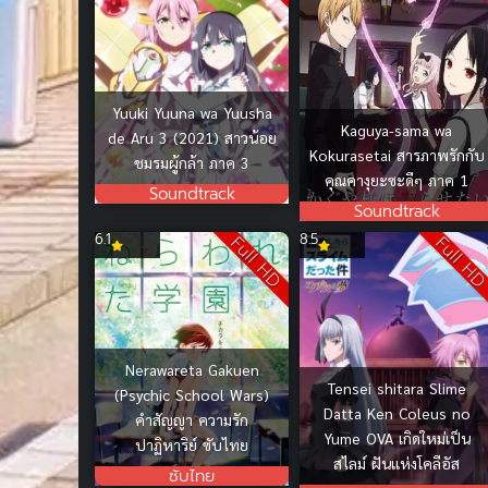
Yuuki Yuuna wa Yuusha
Kaguya-sama wa
de Aru 3 (2021) สาวน้อย
Kokurasetai สารภาพรักกับ
ชมรมผู้กล้า ภาค 3
คุณคางุยะซะดีๆ ภาค 1
Soundtrack
Soundtrack
6.1
8.5
Full HD
Full H
Nerawareta Gakuen
Tensei shitara Slime
(Psychic School Wars)
Datta Ken Coleus no
คำสัญญา ความรัก
Yume OVA เกิดใหม่เป็น
ปาฏิหาริย์ ซับไทย
สไลม์ ฝันแห่งโคลีอัส
ซับไทย