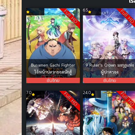
เร
6.5
Full HD
Full H
Busamen Gachi Fighter
9 Ruler’s Crown มงกุฎแห่ง
ไอ้หน้าปลวกยอดนักสู้
ผู้ปกครอง
ซับไทย
ซับไทย
7.0
24.0
Full HD
Full H