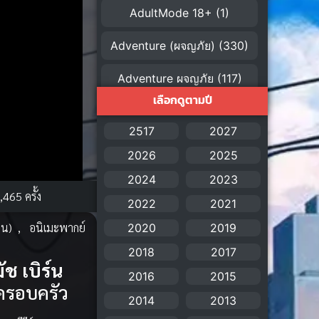
AdultMode 18+
(1)
Adventure (ผจญภัย)
(330)
Adventure ผจญภัย
(117)
เลือกดูตามปี
AI
(1)
2517
2027
Amazon Prime
(5)
2026
2025
American
(4)
2024
2023
,465 ครั้ง
2022
2021
Anal (ประตูหลัง)
(11)
ยน)
,
อนิเมะพากย์
2020
2019
Animation
(755)
2018
2017
ัช เบิร์น
Animation การ์ตูน
(88)
2016
2015
ครอบครัว
2014
2013
Animation อนิเมะ
(72)