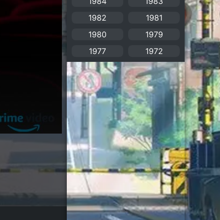
1984
1983
1982
1981
Bitch (ผู้หญิงร่าน)
(1)
1980
1979
Blackmail (ข่มขู่)
(1)
1977
1972
Blood
(1)
Bondage (ทาส)
(1)
boys love
(1)
Censored (เซ็นเซอร์)
(19)
CG Animation
(2)
Childhood
(1)
Comedy (ตลก)
(349)