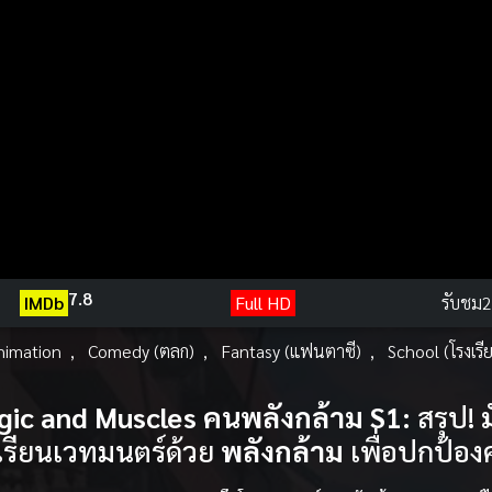
7.8
IMDb
Full HD
รับชม
2
nimation
,
Comedy (ตลก)
,
Fantasy (แฟนตาซี)
,
School (โรงเรี
ic and Muscles คนพลังกล้าม S1:
สรุป!
ม
เรียนเวทมนตร์ด้วย
พลังกล้าม
เพื่อปกป้อง