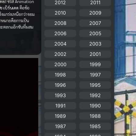
ไทย!
ซีรีส์ Animation
2012
2011
ัช เบิร์นเดด
คือข้อ
Animation แอนิเมชัน
(19)
2010
2009
งแกร่งเหนือกว่าจอม
้าหมายคือการเป็น
Animation แอนิเมชั่น
2008
2007
(1)
เมะตลกแอ็กชันที่ผสม
2006
2005
anime
(106)
2004
2003
Anime อนิเมะ
(112)
2002
2001
2000
1999
Apple TV+
(1)
1998
1997
Assassination
(1)
1996
1995
BBC
(1)
1993
1992
1991
1990
Big tits (นมใหญ่)
(19)
1989
1988
Biographical
(1)
1987
1985
Biography
(1)