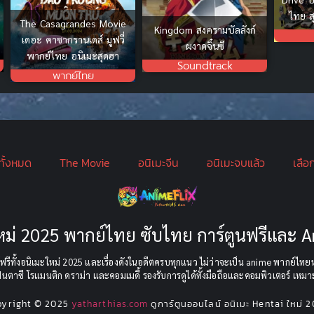
ไทย ส
The Casagrandes Movie
Kingdom สงครามบัลลังก์
เดอะ คาซากรานเดส์ มูฟวี่
ผงาดจิ๋นซี
พากย์ไทย อนิเมะสุดฮา
Soundtrack
พากย์ไทย
ทั้งหมด
The Movie
อนิเมะจีน
อนิเมะจบแล้ว
เลือ
ะใหม่ 2025 พากย์ไทย ซับไทย การ์ตูนฟรีและ
รีทั้งอนิเมะใหม่ 2025 และเรื่องดังในอดีตครบทุกแนว ไม่ว่าจะเป็น anime พากย์ไทยหร
ฟนตาซี โรแมนติก ดราม่า และคอมเมดี้ รองรับการดูได้ทั้งมือถือและคอมพิวเตอร์ เหมาะ
pyright © 2025
yatharthias.com
ดูการ์ตูนออนไลน์ อนิเมะ Hentai ใหม่ 