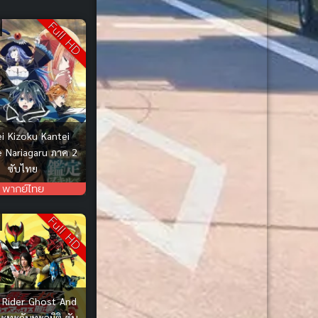
Comedy ตลก
(85)
Full HD
Comic Book การ์ตูน
(1)
Coming of Age
(2)
Coming of Age ก้าวพ้นวัย
(7)
i Kizoku Kantei
de Nariagaru ภาค 2
Coming-of-Age
(5)
ซับไทย
Coming-of-Age ก้าวผ่านวัย
พากย์ไทย
(6)
Full HD
Conspiracy
(1)
Creampie (หลั่งใน)
(19)
Crime
(42)
Rider Ghost And
ะทะกันทะลุมิติ ซับ