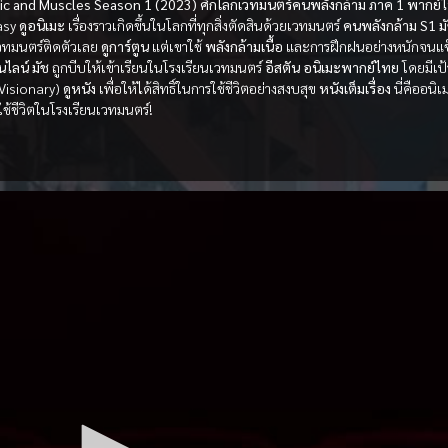
gic and Muscles Season 1 (2023) ศึกโลกเวทมนตร์คนพลังกล้าม ภาค 1 พากย์
asy
ดูอนิเมะ
เรื่องราวเกิดขึ้นในโลกที่ทุกสิ่งตัดสินด้วยเวทมนตร์
คนพลังกล้าม S1
ม
เวทมนตร์ติดตัวเลย
ดูการ์ตูน
แต่เขาใช้
พลังกล้ามเนื้อ
และการฝึกฝนอย่างหนักจนแข็
นไลน์
มัช
ถูกบีบให้เข้าเรียนในโรงเรียนเวทมนตร์
อีสตัน
อนิเมะพากย์ไทย
โดยมีเป
 Visionary)
ดูหนัง
เพื่อให้ได้สิทธิ์ในการใช้ชีวิตอย่างสงบสุข
หนังเต็มเรื่อง
นี่คืออนิ
ช้ชีวิตในโรงเรียนเวทมนตร์!