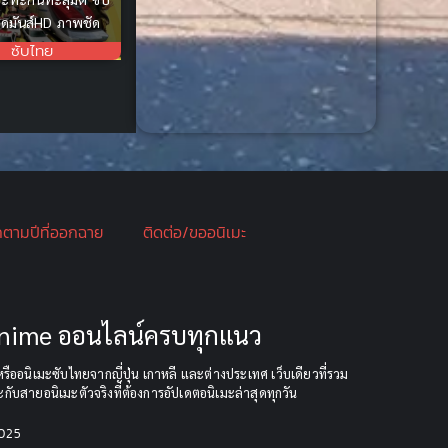
Crime อาชญากรรม
(10)
ุดมันส์HD ภาพชัด
ซับไทย
Cross-over
(1)
Cultivation
(32)
Cyberpunk
(7)
Dark Comedy
(1)
กตามปีที่ออกฉาย
ติดต่อ/ขออนิเมะ
Dark Fantasy
(33)
Dark Fantasy ดาร์ก
แฟนตาซี
(1)
 Anime ออนไลน์ครบทุกแนว
DC Comics
(10)
ืออนิเมะซับไทยจากญี่ปุ่น เกาหลี และต่างประเทศ เว็บเดียวที่รวม
กับสายอนิเมะตัวจริงที่ต้องการอัปเดตอนิเมะล่าสุดทุกวัน
Demon (ปีศาจ)
(2)
2025