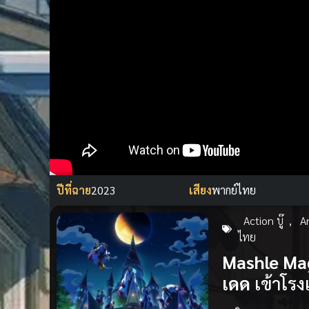
ปีที่ฉาย
2023
เสียง
พากย์ไทย
Action บู๊
,
A
ไทย
Mashle Mag
เดด
เข้าโรง