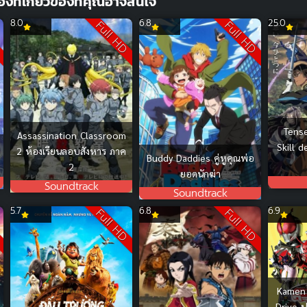
ื่องที่เกี่ยวข้องที่คุณอาจสนใจ
8.0
6.8
25.0
D
Full HD
Full HD
Tense
Assassination Classroom
Skill 
2 ห้องเรียนลอบสังหาร ภาค
Buddy Daddies คู่หูคุณพ่อ
2
ยอดนักฆ่า
Soundtrack
Soundtrack
5.7
6.8
6.9
D
Full HD
Full HD
Kamen 
Drive ป