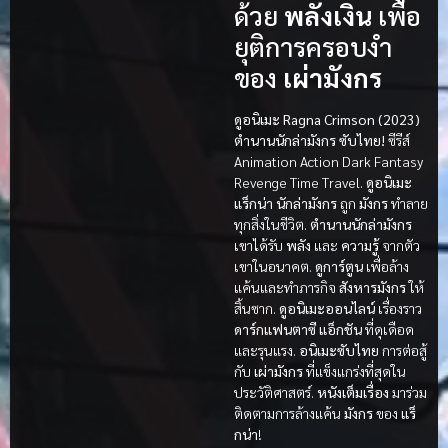
ด้วย
พลังเงิน
เพื่อ
ยุติการครอบงำ
ของ
เผ่ามังกร
ดูอนิเมะ Ragna Crimson (2023)
ตำนานนักล่ามังกร ซับไทย!
ซีรีส์
Animation Action Dark Fantasy
Revenge Time Travel.
ดูอนิเมะ
แร็กน่า
นักล่ามังกร
ถูก
มังกร
ทำลาย
ทุกสิ่งในชีวิต.
ตำนานนักล่ามังกร
เขาได้รับ
พลัง
และ
ความรู้
จากตัว
เขาในอนาคต.
ดูการ์ตูน
เพื่อล้าง
แค้นและทำภารกิจ
สังหารมังกร
ให้
สิ้นซาก.
ดูอนิเมะออนไลน์
เรื่องราว
ดาร์กแฟนตาซี
แอ็กชัน
ที่ดุเดือด
และรุนแรง.
อนิเมะซับไทย
การต่อสู้
กับ
เผ่ามังกร
ที่แข็งแกร่งที่สุดใน
ประวัติศาสตร์.
หนังเต็มเรื่อง
มาร่วม
ติดตามการล้างแค้น
มังกร
ของ
แร็
กน่า
!