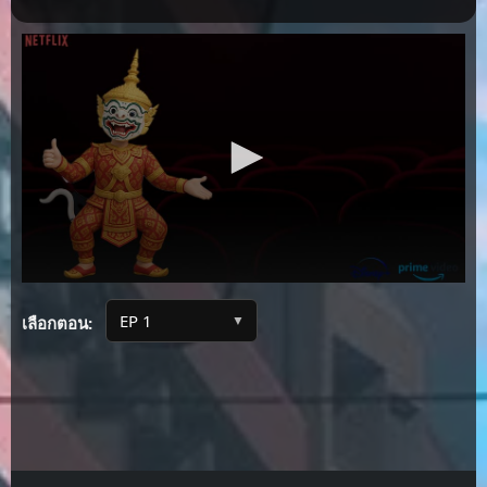
▼
เลือกตอน: