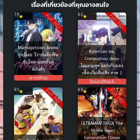
เรื่องที่เกี่ยวข้องที่คุณอาจสนใจ
7.9
6.5
Full HD
Full HD
Marriagetoxin Anime
Komi-san wa,
ดูอนิเมะ วิวาห์แต้มพิษ
Comyushou desu
ซับไทย แอคชั่นสุ
โฉมงามพูดไม่เก่งกับผอง
ดมันส์ๆ
เพื่อนไม่เต็มเต็ง ภาค 1
พากย์ไทย
Soundtrack
8.5
6.5
Full HD
Full HD
ULTRAMAN TAIGA The
Movie New
Generation Climax