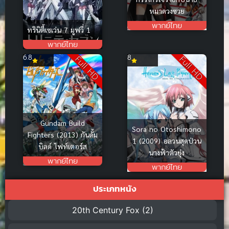
หมาดวงซวย
พากย์ไทย
ทรินิตี้เซเว่น 7 มูฟวี่ 1
พากย์ไทย
6.8
8
Full HD
Full HD
Gundam Build
Sora no Otoshimono
Fighters (2013) กันดั้ม
1 (2009) อลวนสุดป่วน
บิลด์ ไฟท์เตอร์ส
นางฟ้าตัวยุ่ง
พากย์ไทย
พากย์ไทย
ประเภทหนัง
20th Century Fox
(2)