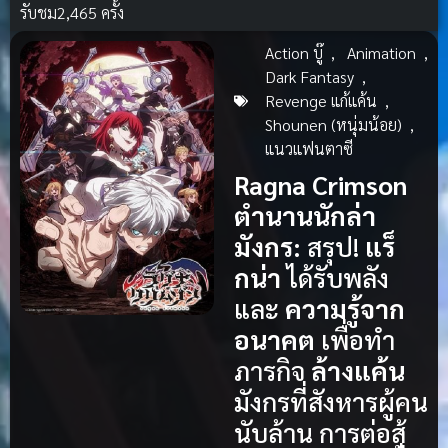
รับชม
2,465 ครั้ง
Action บู๊
,
Animation
,
Dark Fantasy
,
Revenge แก้แค้น
,
Shounen (หนุ่มน้อย)
,
แนวแฟนตาซี
Ragna Crimson
ตำนานนักล่า
มังกร:
สรุป!
แร็
กน่า
ได้รับพลัง
และ
ความรู้จาก
อนาคต
เพื่อทำ
ภารกิจ
ล้างแค้น
มังกรที่สังหารผู้คน
นับล้าน การต่อสู้