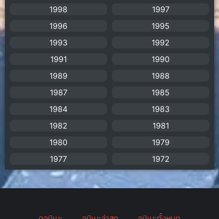
1998
1997
Assassination
(1)
1996
1995
BBC
(1)
1993
1992
1991
1990
Big tits (นมใหญ่)
(19)
1989
1988
Biographical
(1)
1987
1985
Biography
(1)
1984
1983
1982
1981
Bitch (ผู้หญิงร่าน)
(1)
1980
1979
Blackmail (ข่มขู่)
(1)
1977
1972
Blood
(1)
Bondage (ทาส)
(1)
ดูอนิเมะ
อนิเมะล่าสุด
อนิเมะทั้งหมด
boys love
(1)