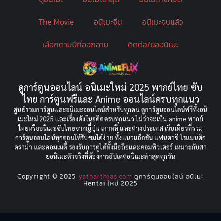
The Movie
อนิเมะจีน
อนิเมะจบแล้ว
Censored (เซ็นเซอร์)
(19)
เลือกตามปีที่ออกฉาย
ติดต่อ/ขออนิเมะ
CG Animation
(2)
Childhood
(1)
ดูการ์ตูนออนไลน์ อนิเมะใหม่ 2025 พากย์ไทย ซับ
Comedy (ตลก)
(349)
ไทย การ์ตูนฟรีและ Anime ออนไลน์ครบทุกแนว
ศูนย์รวมการ์ตูนและอนิเมะออนไลน์สำหรับทุกคน ดูการ์ตูนออนไลน์ฟรีทั้งอนิ
Comedy ตลก
(85)
เมะใหม่ 2025 และเรื่องดังในอดีตครบทุกแนว ไม่ว่าจะเป็น anime พากย์
ไทยหรืออนิเมะซับไทยจากญี่ปุ่น เกาหลี และต่างประเทศ เว็บเดียวที่รวม
Comic Book การ์ตูน
(1)
การ์ตูนออนไลน์ทุกตอนให้รับชมได้ง่าย ทั้งแนวแอ็กชัน แฟนตาซี โรแมนติก
ดราม่า และคอมเมดี้ รองรับการดูได้ทั้งมือถือและคอมพิวเตอร์ เหมาะกับสา
ยอนิเมะตัวจริงที่ต้องการอัปเดตอนิเมะล่าสุดทุกวัน
Coming of Age
(2)
Copyright © 2025
yatharthias.com
ดูการ์ตูนออนไลน์ อนิเมะ
Coming of Age ก้าวพ้นวัย
(7)
Hentai ใหม่ 2025
Coming-of-Age
(5)