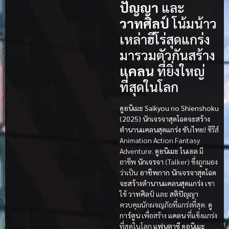
ปัญญา
และ
วาทศิลป์
โน้มน้าว
เหล่าฮีโร่สุดแกร่ง
มารวมตัวกันสร้าง
แคลน
ที่ยิ่งใหญ่
ที่สุดในโลก
ดูอนิเมะ Saikyou no Shienshoku
(2025) นักเจรจาสุดโฉดจะสร้าง
ตำนานแคลนสุดแกร่ง ซับไทย!
ซีรีส์
Animation Action Fantasy
Adventure.
ดูอนิเมะ
โนเอล
มี
อาชีพ
นักเจรจา
(Talker) ซึ่งถูกมอง
ว่าเป็น
อาชีพกาก
นักเจรจาสุดโฉด
จะสร้างตำนานแคลนสุดแกร่ง
เขา
ใช้
วาทศิลป์
และ
สติปัญญา
ควบคุมนักผจญภัยที่แกร่งที่สุด.
ดู
การ์ตูน
เพื่อสร้าง
แคลน
ที่แข็งแกร่ง
ที่สุดในโลก
แฟนตาซี
ดูอนิเมะ