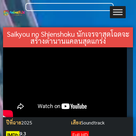
Saikyou no Shienshoku นักเจรจาสุดโฉดจะ
สร้างตำนานแคลนสุดแกร่ง
ปีที่ฉาย
2025
เสียง
Soundtrack
9.3
IMDb
Full HD