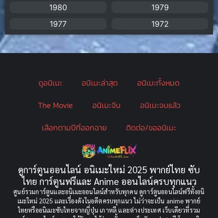
1980
1979
Blackmail (ข่มขู่)
(1)
1977
1972
Blood
(1)
Bondage (ทาส)
(1)
ดูอนิเมะ
อนิเมะล่าสุด
อนิเมะทั้งหมด
boys love
(1)
The Movie
อนิเมะจีน
อนิเมะจบแล้ว
Censored (เซ็นเซอร์)
(19)
เลือกตามปีที่ออกฉาย
ติดต่อ/ขออนิเมะ
CG Animation
(2)
Childhood
(1)
ดูการ์ตูนออนไลน์ อนิเมะใหม่ 2025 พากย์ไทย ซับ
Comedy (ตลก)
(349)
ไทย การ์ตูนฟรีและ Anime ออนไลน์ครบทุกแนว
ศูนย์รวมการ์ตูนและอนิเมะออนไลน์สำหรับทุกคน ดูการ์ตูนออนไลน์ฟรีทั้งอนิ
Comedy ตลก
(85)
เมะใหม่ 2025 และเรื่องดังในอดีตครบทุกแนว ไม่ว่าจะเป็น anime พากย์
ไทยหรืออนิเมะซับไทยจากญี่ปุ่น เกาหลี และต่างประเทศ เว็บเดียวที่รวม
Comic Book การ์ตูน
(1)