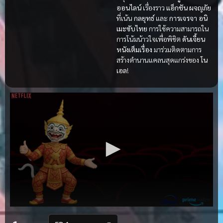
ออนไลน์
เรื่องราว
แอ็กชัน
ผจญภัย
ที่เน้น
กลยุทธ์
และ
การเจรจา
อนิ
เมะซับไทย
การใช้ความสามารถใน
การโน้มน้าวใจเพื่อพิชิต
ดันเจี้ยน
หนังเต็มเรื่อง
มาร่วมติดตามการ
สร้างตำนานแคลนสุดแกร่งของ
โน
เอล
!