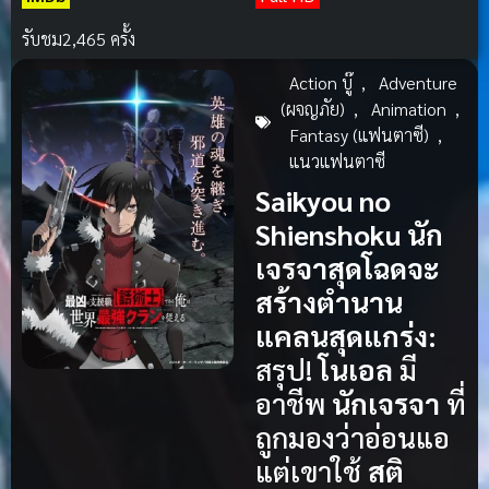
รับชม
2,465 ครั้ง
Action บู๊
,
Adventure
(ผจญภัย)
,
Animation
,
Fantasy (แฟนตาซี)
,
แนวแฟนตาซี
Saikyou no
Shienshoku นัก
เจรจาสุดโฉดจะ
สร้างตำนาน
แคลนสุดแกร่ง:
สรุป!
โนเอล
มี
อาชีพ
นักเจรจา
ที่
ถูกมองว่าอ่อนแอ
แต่เขาใช้
สติ