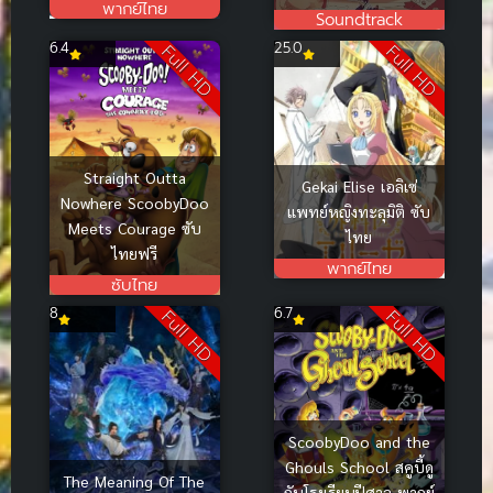
พากย์ไทย
Soundtrack
6.4
25.0
Full HD
Full HD
Straight Outta
Gekai Elise เอลิเซ่
Nowhere ScoobyDoo
แพทย์หญิงทะลุมิติ ซับ
Meets Courage ซับ
ไทย
ไทยฟรี
พากย์ไทย
ซับไทย
8
6.7
Full HD
Full HD
ScoobyDoo and the
Ghouls School สคูบี้ดู
The Meaning Of The
กับโรงเรียนปีศาจ พากย์