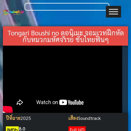
Tongari Boushi no ดูอนิเมะ จอมเวทฝึกหัด
กับหมวกมหัศจรรย์ ซับไทยฟินๆ
ปีที่ฉาย
2025
เสียง
Soundtrack
8.0
IMDb
Full HD