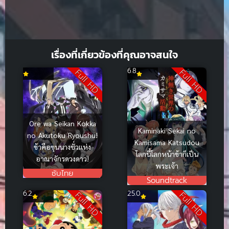
เรื่องที่เกี่ยวข้องที่คุณอาจสนใจ
6.8
Full HD
Full HD
Ore wa Seikan Kokka
Kaminaki Sekai no
no Akutoku Ryoushu!
Kamisama Katsudou
ข้าคือขุนนางชั่วแห่ง
โลกนี้โลกหน้าข้าก็เป็น
อาณาจักรดวงดาว!
พระเจ้า
ซับไทย
Soundtrack
6.2
25.0
Full HD
Full HD