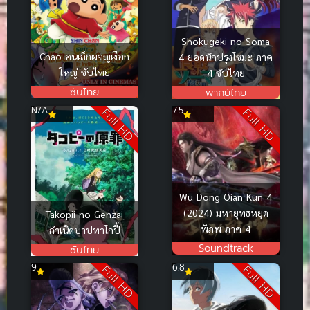
Shokugeki no Soma
Chao คนเล็กผจญเงือก
4 ยอดนักปรุงโซมะ ภาค
ใหญ่ ซับไทย
4 ซับไทย
ซับไทย
พากย์ไทย
N/A
7.5
Full HD
Full HD
Wu Dong Qian Kun 4
(2024) มหายุทธหยุด
Takopii no Genzai
พิภพ ภาค 4
กำเนิดบาปทาโกปี้
Soundtrack
ซับไทย
9
6.8
Full HD
Full HD