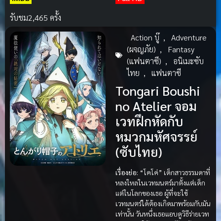
รับชม
2,465 ครั้ง
Action บู๊
,
Adventure
(ผจญภัย)
,
Fantasy
(แฟนตาซี)
,
อนิเมะซับ
ไทย
,
แฟนตาซี
Tongari Boushi
no Atelier จอม
เวทฝึกหัดกับ
หมวกมหัศจรรย์
(ซับไทย)
เรื่องย่อ:
“โคโค่” เด็กสาวธรรมดาที่
หลงใหลในเวทมนตร์มาตั้งแต่เด็ก
แต่ในโลกของเธอ ผู้ที่จะใช้
เวทมนตร์ได้ต้องเกิดมาพร้อมกับมัน
เท่านั้น วันหนึ่งเธอแอบดูวิธีร่ายเวท