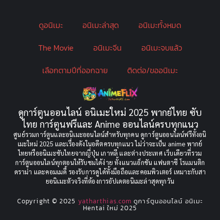
Bondage (ทาส)
(1)
ดูอนิเมะ
อนิเมะล่าสุด
อนิเมะทั้งหมด
boys love
(1)
The Movie
อนิเมะจีน
อนิเมะจบแล้ว
Censored (เซ็นเซอร์)
(19)
เลือกตามปีที่ออกฉาย
ติดต่อ/ขออนิเมะ
CG Animation
(2)
Childhood
(1)
ดูการ์ตูนออนไลน์ อนิเมะใหม่ 2025 พากย์ไทย ซับ
Comedy (ตลก)
(349)
ไทย การ์ตูนฟรีและ Anime ออนไลน์ครบทุกแนว
ศูนย์รวมการ์ตูนและอนิเมะออนไลน์สำหรับทุกคน ดูการ์ตูนออนไลน์ฟรีทั้งอนิ
Comedy ตลก
(85)
เมะใหม่ 2025 และเรื่องดังในอดีตครบทุกแนว ไม่ว่าจะเป็น anime พากย์
ไทยหรืออนิเมะซับไทยจากญี่ปุ่น เกาหลี และต่างประเทศ เว็บเดียวที่รวม
Comic Book การ์ตูน
(1)
การ์ตูนออนไลน์ทุกตอนให้รับชมได้ง่าย ทั้งแนวแอ็กชัน แฟนตาซี โรแมนติก
ดราม่า และคอมเมดี้ รองรับการดูได้ทั้งมือถือและคอมพิวเตอร์ เหมาะกับสา
ยอนิเมะตัวจริงที่ต้องการอัปเดตอนิเมะล่าสุดทุกวัน
Coming of Age
(2)
Copyright © 2025
yatharthias.com
ดูการ์ตูนออนไลน์ อนิเมะ
Coming of Age ก้าวพ้นวัย
(7)
Hentai ใหม่ 2025