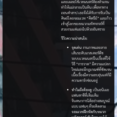
และเผลอใช้เวทมนตร์ต้องห้ามจน
ทำให้แม่กลายเป็นหิน เพื่อหาทาง
ถอนคำสาป เธอจึงได้รับการรับเป็น
ศิษย์โดยจอมเวท “คีฟรีย์” และก้าว
เข้าสู่โลกของหมวกมหัศจรรย์ที่
สวยงามแต่แฝงไปด้วยอันตราย
รีวิวความน่าสนใจ:
จุดเด่น:
งานภาพและลาย
เส้นระดับมาสเตอร์พีซ
ระบบเวทมนตร์ในเรื่องที่ใช้
วิธี “การวาด” มีความแปลก
ใหม่และมีกฎเกณฑ์ที่ชัดเจน
เนื้อเรื่องมีความอบอุ่นแต่ก็มี
ความดาร์กซ่อนอยู่
ทำไมถึงต้องดู:
เป็นอนิเมะ
แฟนตาซีที่เติมเต็ม
จินตนาการได้อย่างสมบูรณ์
แบบ แฟนๆ ที่รอติดตาม
จอมเวทฝึกหัดกับหมวก
มหัศจรรย์ ซับไทย
จะได้