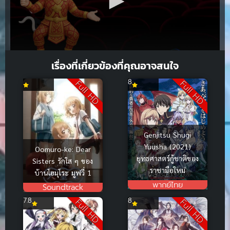
เรื่องที่เกี่ยวข้องที่คุณอาจสนใจ
8
Full HD
Full HD
Genjitsu Shugi
Yuusha (2021)
Oomuro-ke: Dear
ยุทธศาสตร์กู้ชาติของ
Sisters รักใส ๆ ของ
ราชามือใหม่
บ้านโฮมุโระ มูฟวี่ 1
พากย์ไทย
Soundtrack
7.8
8
Full HD
Full HD