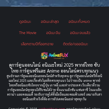
Bondage (ทาส)
(1)
ดูอนิเมะ
อนิเมะล่าสุด
อนิเมะทั้งหมด
boys love
(1)
The Movie
อนิเมะจีน
อนิเมะจบแล้ว
Censored (เซ็นเซอร์)
(19)
เลือกตามปีที่ออกฉาย
ติดต่อ/ขออนิเมะ
CG Animation
(2)
Childhood
(1)
ดูการ์ตูนออนไลน์ อนิเมะใหม่ 2025 พากย์ไทย ซับ
Comedy (ตลก)
(349)
ไทย การ์ตูนฟรีและ Anime ออนไลน์ครบทุกแนว
ศูนย์รวมการ์ตูนและอนิเมะออนไลน์สำหรับทุกคน ดูการ์ตูนออนไลน์ฟรีทั้งอนิ
Comedy ตลก
(85)
เมะใหม่ 2025 และเรื่องดังในอดีตครบทุกแนว ไม่ว่าจะเป็น anime พากย์
ไทยหรืออนิเมะซับไทยจากญี่ปุ่น เกาหลี และต่างประเทศ เว็บเดียวที่รวม
Comic Book การ์ตูน
(1)
การ์ตูนออนไลน์ทุกตอนให้รับชมได้ง่าย ทั้งแนวแอ็กชัน แฟนตาซี โรแมนติก
ดราม่า และคอมเมดี้ รองรับการดูได้ทั้งมือถือและคอมพิวเตอร์ เหมาะกับสา
ยอนิเมะตัวจริงที่ต้องการอัปเดตอนิเมะล่าสุดทุกวัน
Coming of Age
(2)
Copyright © 2025
yatharthias.com
ดูการ์ตูนออนไลน์ อนิเมะ