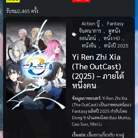
รับชม
2,465 ครั้ง
Action บู๊
,
Fantasy
จินตนาการ
,
ดูหนัง
ออนไลน์
,
หนัง HD
,
หนังจีน
,
หนังปี 2025
Yi Ren Zhi Xia
(The OutCast)
(2025) – ภายใต้
หนึ่งคน
ข้อมูลภาพยนตร์:
Yi Ren Zhi Xia
(The OutCast) เป็นภาพยนตร์แนว
Fantasy ผลิตปี 2025 กำกับโดย
Dong Yi นำแสดงโดย Bao MuHui,
Cao Sun, Yifei Li
เรื่องย่อ:
เรื่องราวเกี่ยวกับ จางฉู่