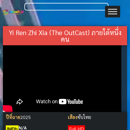
Yi Ren Zhi Xia (The OutCast) ภายใต้หนึ่ง
คน
ปีที่ฉาย
2025
เสียง
ซับไทย
N/A
IMDb
Full HD