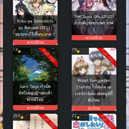
Tian Guan Cifu (2020)
Boku wa Tomodachi
สวรรค์ประทานพร ภาค
ga Sukunai (2011)
1
ชมรมคนไร้เพื่อน ภาค 1
พากย์ไทย
พากย์ไทย
7.4
7.9
Full HD
Full HD
Violet Evergarden
Garo Taiga กำเนิด
Eternity ไวโอเล็ต เอ
อัศวินหมาป่าทองคำ
เวอร์การ์เดน เดอะมูฟวี่
พากย์ไทย
ซับไทย
พากย์ไทย
ซับไทย
25.0
7.2
Full HD
Full HD