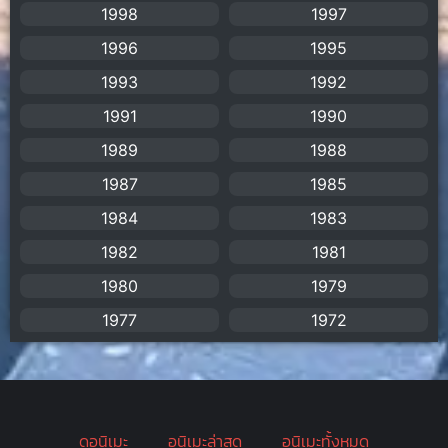
1998
1997
Assassination
(1)
1996
1995
BBC
(1)
1993
1992
1991
1990
Big tits (นมใหญ่)
(19)
1989
1988
Biographical
(1)
1987
1985
Biography
(1)
1984
1983
1982
1981
Bitch (ผู้หญิงร่าน)
(1)
1980
1979
Blackmail (ข่มขู่)
(1)
1977
1972
Blood
(1)
Bondage (ทาส)
(1)
ดูอนิเมะ
อนิเมะล่าสุด
อนิเมะทั้งหมด
boys love
(1)