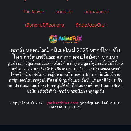
The Movie
อนิเมะจีน
อนิเมะจบแล้ว
Censored (เซ็นเซอร์)
(19)
เลือกตามปีที่ออกฉาย
ติดต่อ/ขออนิเมะ
CG Animation
(2)
Childhood
(1)
ดูการ์ตูนออนไลน์ อนิเมะใหม่ 2025 พากย์ไทย ซับ
Comedy (ตลก)
(349)
ไทย การ์ตูนฟรีและ Anime ออนไลน์ครบทุกแนว
ศูนย์รวมการ์ตูนและอนิเมะออนไลน์สำหรับทุกคน ดูการ์ตูนออนไลน์ฟรีทั้งอนิ
Comedy ตลก
(85)
เมะใหม่ 2025 และเรื่องดังในอดีตครบทุกแนว ไม่ว่าจะเป็น anime พากย์
ไทยหรืออนิเมะซับไทยจากญี่ปุ่น เกาหลี และต่างประเทศ เว็บเดียวที่รวม
Comic Book การ์ตูน
(1)
การ์ตูนออนไลน์ทุกตอนให้รับชมได้ง่าย ทั้งแนวแอ็กชัน แฟนตาซี โรแมนติก
ดราม่า และคอมเมดี้ รองรับการดูได้ทั้งมือถือและคอมพิวเตอร์ เหมาะกับสา
ยอนิเมะตัวจริงที่ต้องการอัปเดตอนิเมะล่าสุดทุกวัน
Coming of Age
(2)
Copyright © 2025
yatharthias.com
ดูการ์ตูนออนไลน์ อนิเมะ
Coming of Age ก้าวพ้นวัย
(7)
Hentai ใหม่ 2025
Coming-of-Age
(5)