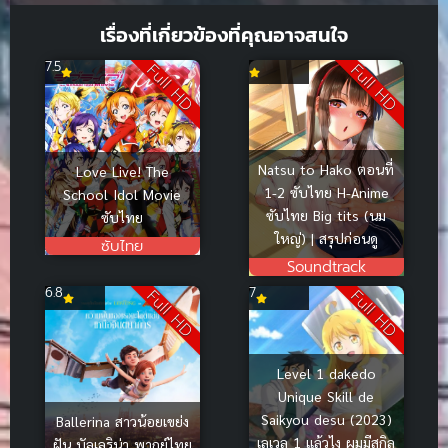
เรื่องที่เกี่ยวข้องที่คุณอาจสนใจ
7.5
Full HD
Full HD
Natsu to Hako ตอนที่
Love Live! The
1-2 ซับไทย H-Anime
School Idol Movie
ซับไทย Big tits (นม
ซับไทย
ใหญ่) | สรุปก่อนดู
ซับไทย
Soundtrack
6.8
7
Full HD
Full HD
Level 1 dakedo
Unique Skill de
Saikyou desu (2023)
Ballerina สาวน้อยเขย่ง
เลเวล 1 แล้วไง ผมมีสกิล
ฝัน บัลเลริน่า พากย์ไทย