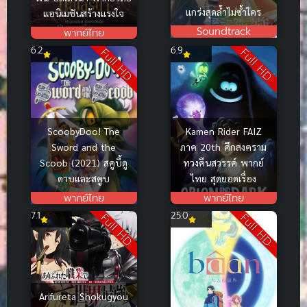
แกร่งสุดล้ำไม่ซ้ำใคร
แอนิเมชันสร้างแรงใจ
Soundtrack
พากย์ไทย
6.2
6.9
Full HD
Full HD
ScoobyDoo! The
Kamen Rider FAIZ
Sword and the
ภาค 20th ศึกสงคราม
Scoob (2021) สคูบี้ดู
ทวงคืนสวรรค์ พากย์
ดาบและสคูบ
ไทย สุดยอดเรื่อง
พากย์ไทย
พากย์ไทย
7.1
25.0
Full HD
Full HD
Arifureta Shokugyou