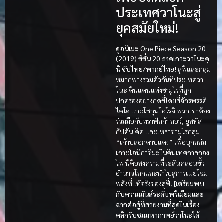
ประเทศวาโนะสู่
ยุคสมัยใหม่!
ดูอนิเมะ One Piece Season 20
(2019) ซีซั่น 20 ภาคเกาะวาโนะคุ
นิ ซับไทย/พากย์ไทย!
ลูฟี่และกลุ่ม
หมวกฟางรวมตัวกันที่ประเทศวา
โนะ ดินแดนแห่งซามูไรที่ถูก
ปกครองอย่างกดขี่โดยสี่จักรพรรดิ
ไคโด
และโชกุนโอโรจิ พวกเขาต้อง
ร่วมมือกับทราฟัลก้า ลอว์, ยูสทัส
กัปตัน คิด และเหล่าซามูไรกลุ่ม
“เก้าปลอกดาบแดง” เพื่อบุกถล่ม
เกาะโอนิกาชิมะในคืนเทศกาลกอง
ไฟ นี่คือสงครามที่จะสั่นคลอนขั้ว
อำนาจโลกและนำไปสู่การเผยโฉม
พลังที่แท้จริงของลูฟี่!
[เตรียมพบ
กับความมันส์ระดับพรีเมียมและ
ฉากต่อสู้ที่สวยงามที่สุดในเรื่อง
คลิกรับชมมหากาพย์วาโนะได้