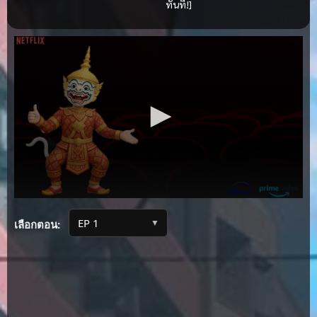
ทันที!]
▼
เลือกตอน: