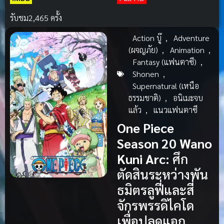
รับชม
2,465 ครั้ง
Action บู๊
,
Adventure
(ผจญภัย)
,
Animation
,
Fantasy (แฟนตาซี)
,
Shonen
,
Supernatural (เหนือ
ธรรมชาติ)
,
อนิเมะจบ
แล้ว
,
แนวแฟนตาซี
One Piece
Season 20 Wano
Kuni Arc:
ศึก
ตัดสินระหว่างพัน
ธมิตรลูฟี่และสี่
จักรพรรดิไคโด
เพื่อปลดแอก